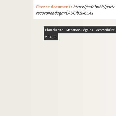
Citer ce document :
https://ccfr.bnf.fr/por
record=eadcgm:EADC:b1849341
Plan du site
Mentions Légales
Accessibilit
v 31.1.0