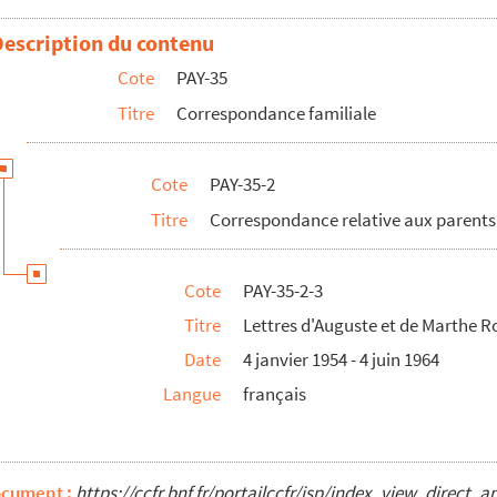
Description du contenu
Cote
PAY-35
Titre
Correspondance familiale
therine Paysan
Taureau
Cote
PAY-35-2
Roulette
Titre
Correspondance relative aux parents
 à leur fille
Cote
PAY-35-2-3
e
Titre
Lettres d'Auguste et de Marthe Rou
 Auguste Roulette et Catherine Paysan à la mort de Marthe Roulette
Date
4 janvier 1954 - 4 juin 1964
 Catherine Paysan à la mort de son père
Langue
français
ocument :
https://ccfr.bnf.fr/portailccfr/jsp/index_view_dire