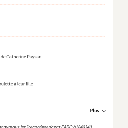
 de Catherine Paysan
lette à leur fille
Plus
ct_anonymous.jsp?record=eadcgm:EADC:b1849340