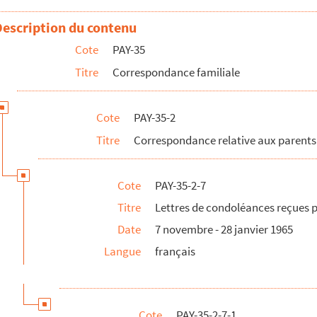
Description du contenu
therine Paysan
Cote
PAY-35
Titre
Correspondance familiale
Taureau
Roulette
Cote
PAY-35-2
 à leur fille
Titre
Correspondance relative aux parents
e
 Auguste Roulette et Catherine Paysan à la mort de Marthe Roulette
Cote
PAY-35-2-7
therine Paysan à la mort de son père
Titre
Lettres de condoléances reçues p
Date
7 novembre - 28 janvier 1965
Auguste Roulette
Langue
français
Cote
PAY-35-2-7-1