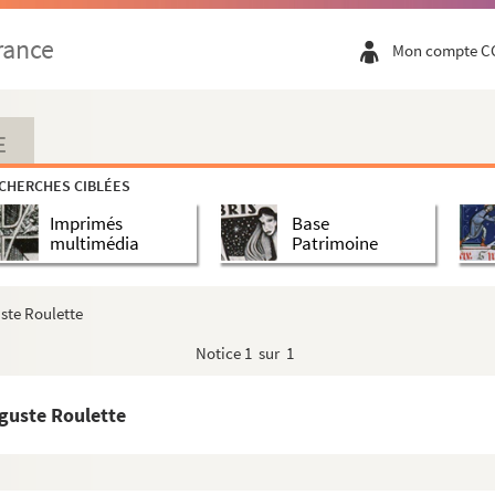
rance
Mon compte C
E
CHERCHES CIBLÉES
Imprimés
Base
multimédia
Patrimoine
uste Roulette
Notice
1 sur 1
uguste Roulette