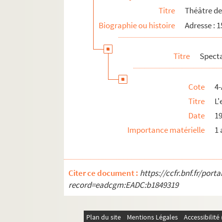
Titre
Théâtre de
Biographie ou histoire
Adresse : 
Titre
Spect
Cote
4-
Titre
L'
Date
1
Importance matérielle
1 
Citer ce document :
https://ccfr.bnf.fr/por
record=eadcgm:EADC:b1849319
Plan du site
Mentions Légales
Accessibilit