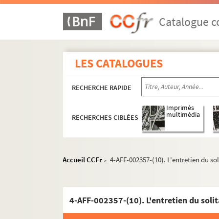
La Fenêtre
Catalogue co
Henri Selmer Paris
Maison des Métallos
Ménagerie de verre
LES CATALOGUES
MJC Paris-Mercoeur
RECHERCHE RAPIDE
O'Berzinc
Pan Piper
Imprimés
multimédia
RECHERCHES CIBLÉES
Le Passage vers les étoiles
La scène Bastille
Théâtre Arcane
Accueil CCFr
4-AFF-002357-(10). L'entretien du sol
>
Théâtre Artistic Athévains. Artistic Théât
Théâtre de la Bastille
Théâtre André Bourvil
4-AFF-002357-(10). L'entretien du solit
Théâtre du Château-d'eau