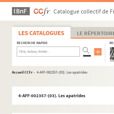
Conservatoire Charles Munch
Catalogue collectif de F
Cyrano-Théâtre
Église de la Bastille
Église Saint-Joseph-des-Nations
LES CATALOGUES
LE RÉPERTOIR
Espace La Comedia
Espace Kiron
RECHERCHE RAPIDE
RE
Espace Saint-Sabin
La Fenêtre
Henri Selmer Paris
Accueil CCFr
4-AFF-002357-(03). Les apatrides
>
Maison des Métallos
Ménagerie de verre
MJC Paris-Mercoeur
4-AFF-002357-(03). Les apatrides
O'Berzinc
Pan Piper
Le Passage vers les étoiles