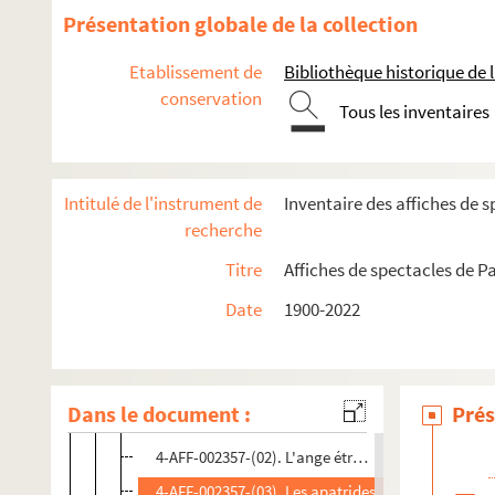
Présentation globale de la collection
La scène Bastille
Théâtre Arcane
Etablissement de
Bibliothèque historique de la
conservation
Théâtre Artistic Athévains. Artistic Théâtre
Tous les inventaires
Théâtre de la Bastille
Théâtre André Bourvil
Intitulé de l'instrument de
Inventaire des affiches de s
Théâtre du Château-d'eau
recherche
Théâtre des Cinquante
Titre
Affiches de spectacles de Pa
Théâtre de l'épouvantail
Théâtre de la Folie-sur-cour
Date
1900-2022
Théâtre de la Main d'Or
Spectacles
Dans le document :
Prés
4-AFF-002357-(01). L'alpage
4-AFF-002357-(02). L'ange étrange et la véritable
4-AFF-002357-(03). Les apatrides