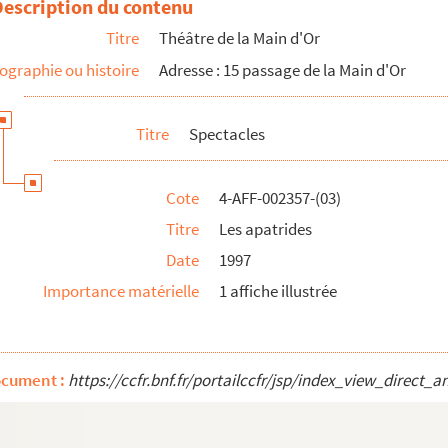
Description du contenu
Titre
Théâtre de la Main d'Or
ographie ou histoire
Adresse : 15 passage de la Main d'Or
al
Titre
Spectacles
me les autres
Cote
4-AFF-002357-(03)
Titre
Les apatrides
Date
1997
Importance matérielle
1 affiche illustrée
ocument :
https://ccfr.bnf.fr/portailccfr/jsp/index_view_dire
érique ?