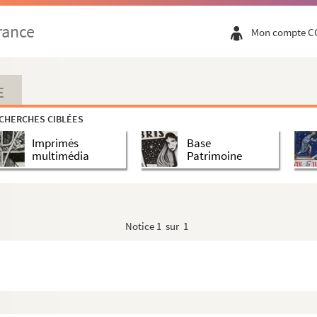
rance
Mon compte C
E
CHERCHES CIBLÉES
Imprimés
Base
multimédia
Patrimoine
Notice
1 sur 1