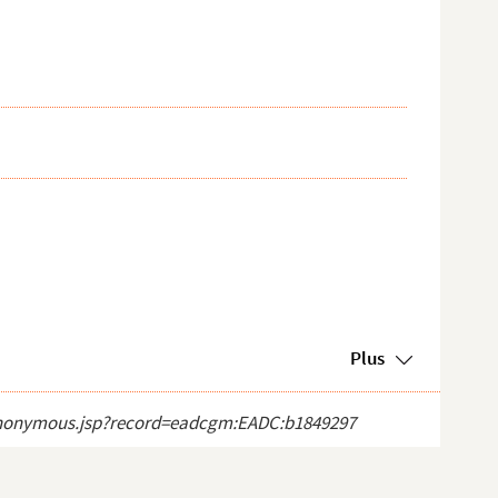
Plus
ct_anonymous.jsp?record=eadcgm:EADC:b1849297