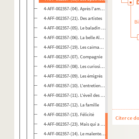
4-AFF-002357-(04). Après l'amour
4-AFF-002357-(21). Des artistes
Bi
4-AFF-002357-(05). Le baladin du monde occident
4-AFF-002357-(06). La belle Alphrède
4-AFF-002357-(19). Les caïmans sont des gens com
4-AFF-002357-(07). Compagnie
4-AFF-002357-(08). Les curiosités esthétiques
4-AFF-002357-(09). Les émigrés
4-AFF-002357-(10). L'entretien du solitaire
4-AFF-002357-(11). L'éveil des ténèbres
4-AFF-002357-(12). La famille
4-AFF-002357-(13). Félicité
Citer ce d
4-AFF-002357-(23). Mais qui a élu de Niro roi d'Am
4-AFF-002357-(14). Le malentendu