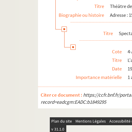
Titre
Théâtre de
Théâtre de la République
Biographie ou histoire
Adresse : 
Théâtre de la Roquette
Théâtre du Tambour royal
Titre
Spect
Théâtre du Temps
Théâtre Le Temple
Cote
4-
Le Zèbre de Belleville
Titre
L'
12e arrondissement
Date
1
Importance matérielle
1
Citer ce document :
https://ccfr.bnf.fr/por
record=eadcgm:EADC:b1849295
Plan du site
Mentions Légales
Accessibilit
v 31.1.0