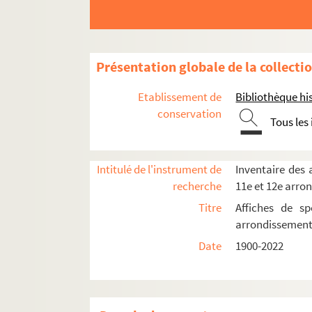
Ménagerie de verre
MJC Paris-Mercoeur
O'Berzinc
Présentation globale de la collecti
Pan Piper
Etablissement de
Bibliothèque his
Le Passage vers les étoiles
conservation
La scène Bastille
Tous les
Théâtre Arcane
Théâtre Artistic Athévains. Artistic Théât
Intitulé de l'instrument de
Inventaire des a
Théâtre de la Bastille
recherche
11e et 12e arro
Théâtre André Bourvil
Titre
Affiches de sp
arrondissemen
Théâtre du Château-d'eau
Date
1900-2022
Théâtre des Cinquante
Théâtre de l'épouvantail
Théâtre de la Folie-sur-cour