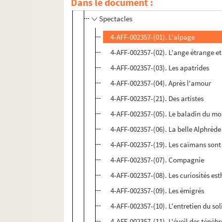
Théâtre de la Main d'Or
Dans le document :
Spectacles
4-AFF-002357-(01). L'alpage
4-AFF-002357-(02). L'ange étrange et
4-AFF-002357-(03). Les apatrides
4-AFF-002357-(04). Après l'amour
4-AFF-002357-(21). Des artistes
4-AFF-002357-(05). Le baladin du m
4-AFF-002357-(06). La belle Alphrède
4-AFF-002357-(19). Les caïmans sont
4-AFF-002357-(07). Compagnie
4-AFF-002357-(08). Les curiosités es
4-AFF-002357-(09). Les émigrés
4-AFF-002357-(10). L'entretien du sol
4-AFF-002357-(11). L'éveil des ténèbr