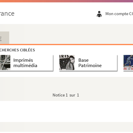
rance
Mon compte C
E
CHERCHES CIBLÉES
Imprimés
Base
multimédia
Patrimoine
Notice
1 sur 1