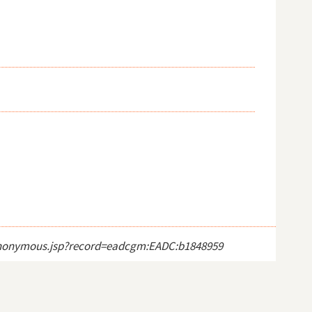
ct_anonymous.jsp?record=eadcgm:EADC:b1848959