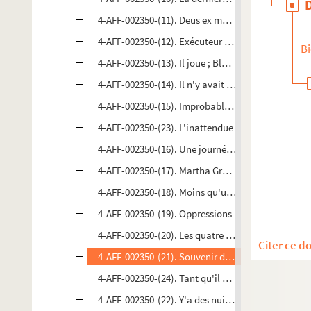
4-AFF-002350-(11). Deus ex machina
4-AFF-002350-(12). Exécuteur quatorze
Bi
4-AFF-002350-(13). Il joue ; Blanche Aurore Célest
4-AFF-002350-(14). Il n'y avait même pas de ridea
4-AFF-002350-(15). Improbable rencontre
4-AFF-002350-(23). L'inattendue
4-AFF-002350-(16). Une journée si tranquille
4-AFF-002350-(17). Martha Graham
4-AFF-002350-(18). Moins qu'un chien
4-AFF-002350-(19). Oppressions
4-AFF-002350-(20). Les quatre morts de Marie
Citer ce d
4-AFF-002350-(21). Souvenir d'une vie
4-AFF-002350-(24). Tant qu'il y aura de l'amour 
4-AFF-002350-(22). Y'a des nuits qui mériteraient p