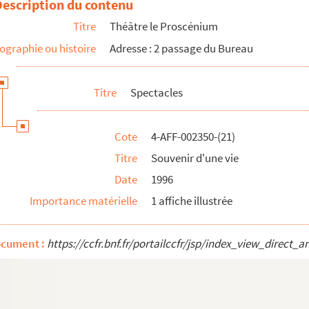
Description du contenu
Titre
Théâtre le Proscénium
ographie ou histoire
Adresse : 2 passage du Bureau
e
ux
Titre
Spectacles
Cote
4-AFF-002350-(21)
Titre
Souvenir d'une vie
Date
1996
Importance matérielle
1 affiche illustrée
ocument :
https://ccfr.bnf.fr/portailccfr/jsp/index_view_dire
(des hommes et des femmes)
as de voir le jour