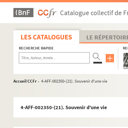
MJC Paris-Mercoeur
Catalogue collectif de F
O'Berzinc
Pan Piper
Le Passage vers les étoiles
LES CATALOGUES
LE RÉPERTOIR
La scène Bastille
RECHERCHE RAPIDE
Théâtre Arcane
RE
Théâtre Artistic Athévains. Artistic Théâtre
Théâtre de la Bastille
Théâtre André Bourvil
Accueil CCFr
4-AFF-002350-(21). Souvenir d'une vie
>
Théâtre du Château-d'eau
Théâtre des Cinquante
Théâtre de l'épouvantail
4-AFF-002350-(21). Souvenir d'une vie
Théâtre de la Folie-sur-cour
Théâtre de la Main d'Or
Théâtre de la marionnette à Paris