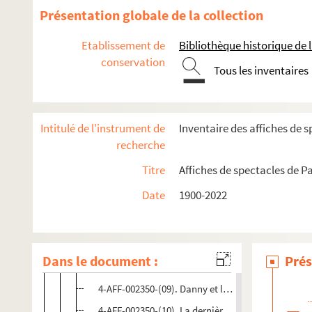
Présentation globale de la collection
Théâtre Oblique
Théâtre de Proposition
Etablissement de
Bibliothèque historique de la
conservation
Théâtre le Proscénium
Tous les inventaires
Spectacles
4-AFF-002350-(01). Accroche-toi aux étourneaux
Intitulé de l'instrument de
Inventaire des affiches de s
4-AFF-002350-(02). Alexina B.
recherche
4-AFF-002350-(03). Les anciennes odeurs
Titre
Affiches de spectacles de Pa
4-AFF-002350-(08). Ce court instant de bonheur
Date
1900-2022
4-AFF-002350-(04). La cheminée
4-AFF-002350-(05). La chienne de Tazmamart
4-AFF-002350-(06). La confession d'Abraham
Dans le document :
Prés
4-AFF-002350-(07). Couleur d'août
4-AFF-002350-(09). Danny et la grande bleue
4-AFF-002350-(10). La dernière année