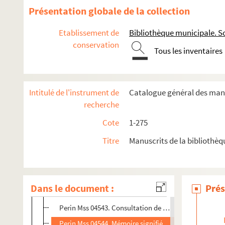
Perin Mss 04496. Acte notarié concernant les droits cu
Présentation globale de la collection
Perin Mss 04503. Brevet sur parchemin de maître boul
Etablissement de
Bibliothèque municipale. So
Perin Mss 04509. Note sur le Congrès de Soissons. Ext
conservation
Tous les inventaires
Perin Mss 04516. Poème envoyé à l'Académie françoise
Perin Mss 04517. Inscription rappelant l'incendie de la
Perin Mss 04518. Réjouissances faites à Soissons pou
Intitulé de l'instrument de
Catalogue général des manu
Perin Mss 04520. Vers et chanson faits en 1730 au suj
recherche
Perin Mss 04421. Lettres patentes de l'historien du ré
Cote
1-275
Perin Mss 04537. Arrest du Conseil d'Etat qui permet au
Titre
Manuscrits de la bibliothè
Perin Mss 04538. Ordre à M. de Nicolay, conseiller au Pa
Perin Mss 04539. Discours prononcé le 26 août 1733, à 
Perin Mss 04540. La Conscience. Ode lue dans la séanc
Dans le document :
Prés
Perin Mss 04541. Ode latine adressée à Languet de Ger
Perin Mss 04543. Consultation de Louis de Héricourt da
Perin Mss 04544. Mémoire signifié pour la communauté