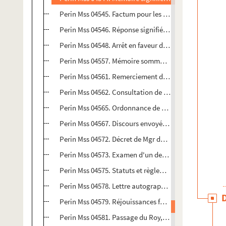
Perin Mss 04545. Factum pour les maîtres, gardes et c
Perin Mss 04546. Réponse signifiée par la communauté 
Perin Mss 04548. Arrêt en faveur des marchands drapiers,
Perin Mss 04557. Mémoire sommaire pour les administra
Perin Mss 04561. Remerciement des députés de l'Acadé
Perin Mss 04562. Consultation de Louis de Héricourt su
Perin Mss 04565. Ordonnance de M. Bignon, intendant, q
Perin Mss 04567. Discours envoyé à l'Académie françoi
Perin Mss 04572. Décret de Mgr de Fitz-James, évêque
Perin Mss 04573. Examen d'un des ouvrages qui a remp
Perin Mss 04575. Statuts et règlemens de la communau
Perin Mss 04578. Lettre autographe de M. de Beyne, sec
Perin Mss 04579. Réjouissances faites dans la ville de 
Perin Mss 04581. Passage du Roy, de la Reyne, du Da