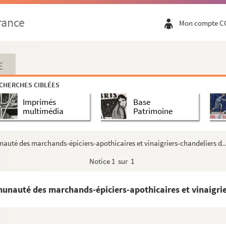
 et seigneur de Colleville, au diocèse de Baïeux, à Mgr l'évêq...
rance
Mon compte C
iment de la calotte en faveur de Mre Joseph Languet, évêque de S...
et, évêque de Soissons, au Père du Haldois pour lui annoncer l'e...
ème par un académicien de Soissons.
E
ien de Soissons.
CHERCHES CIBLÉES
s qui ordonne qu'il sera fait dans son diocèse une quête en fave...
Imprimés
Base
9 octobre 1722
multimédia
Patrimoine
e sentence des élus de Soissons et confisque une cruche saisie ...
guet, évêque de Soissons, à l'occasion d'une constitution de ren...
auté des marchands-épiciers-apothicaires et vinaigriers-chandeliers d..
e par l'Académie de Soissons, en l'année 1724 : Que le sort des...
Notice
1 sur 1
r, par Robert de Chalar, envoyé à l'Académie françoise par l'Ac...
uet, évêque de Soissons, sur les prétentions du chapitre et de la f...
unauté des marchands-épiciers-apothicaires et vinaigrier
enonville à Mgr l'évêque de Soissons, à propos de ses écrits.
tier à Soissons, délivrée à Claude Houllier.