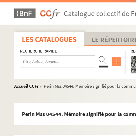
Perin Mss 04465. Lettre de M. l'abbé de Coleville, curé
Catalogue collectif de F
Perin Mss 04468. Lettres patentes d'historiens du rég
Perin Mss 04469. Lettre autographe de J.-Joseph Langu
Perin Mss 04473. L'Union de l'art et de la nature. Po
LES CATALOGUES
LE RÉPERTOIR
Perin Mss 04474. Polus. Poème latin par un académic
RECHERCHE RAPIDE
RE
Perin Mss 04475. Mandement de Mgr l'évêque de Soisson
Perin Mss 04480. Passage de Louis XV à Soissons, le 1
Perin Mss 04485. Arrest du Conseil d'Etat qui casse un
Perin Mss 04488. Quittance délivrée par J.-Joseph Lan
Accueil CCFr
Perin Mss 04544. Mémoire signifié pour la commun
>
Perin Mss 04489. Discours envoyé à l'Académie françois
Perin Mss 04491. Discours sur la difficulté de compose
Perin Mss 04492 GF. Ordonnance de M. Jean-Joseph Lang
Perin Mss 04544. Mémoire signifié pour la comm
Perin Mss 04493. Deux lettres autographes de M. d'Arm
Perin Mss 04495. Brevet sur parchemin du maître bonne