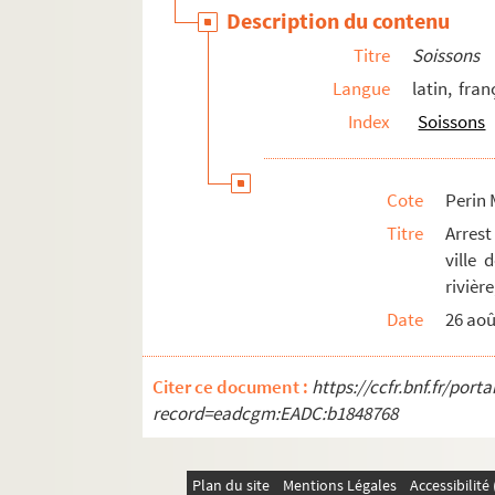
Perin Mss 04635. Ordonnance de l'Intenda
Description du contenu
Perin Mss 04638. Sentence de M. le lieute
Titre
Soissons
Perin Mss 04640. Avis du commerce de Soi
Langue
latin, fran
Perin Mss 04644. Envoi de vaisselle d'a
Index
Soissons
Perin Mss 04646. Inscription constatant l
Perin Mss 04651. Procès-verbal d'une séa
Cote
Perin 
Perin Mss 04652. Epître à la Société d'ag
Titre
Arrest
Perin Mss 04653. Statuts et règlemens fai
ville 
Perin Mss 04654. Arrest du Parlement du 
rivière
Perin Mss 04655. Consentement des doyen
Date
26 aoû
Perin Mss 04658. Avis des officiers du ba
Citer ce document :
https://ccfr.bnf.fr/por
Perin Mss 04659. Avis des marguilliers d
record=eadcgm:EADC:b1848768
Perin Mss 04660. Arrest du Parlement po
Perin Mss 04664. Mandement du roi Louis 
Plan du site
Mentions Légales
Accessibilit
Perin Mss 04665. Cérémonial et ordre de l