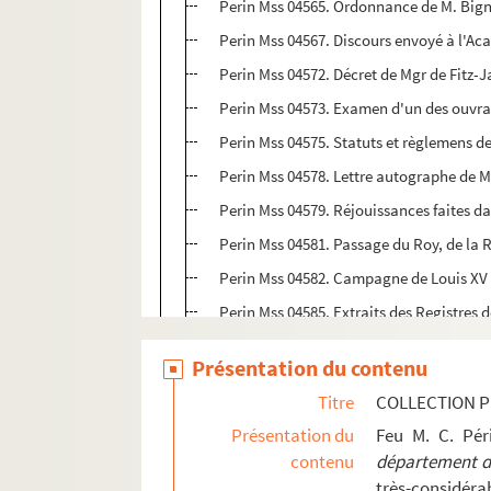
Perin Mss 04565. Ordonnance de M. Bignon
Perin Mss 04567. Discours envoyé à l'Aca
Perin Mss 04572. Décret de Mgr de Fitz-
Perin Mss 04573. Examen d'un des ouvrag
Perin Mss 04575. Statuts et règlemens d
Perin Mss 04578. Lettre autographe de M. 
Perin Mss 04579. Réjouissances faites dan
Perin Mss 04581. Passage du Roy, de la
Perin Mss 04582. Campagne de Louis XV 
Perin Mss 04585. Extraits des Registres 
Perin Mss 04586. Discours envoyé par l'A
Présentation du contenu
Perin Mss 04587. Lettre écrite à M.D.L.H.
Titre
COLLECTION P
Perin Mss 04590 à Perin Mss 04597. Mémoir
Présentation du
Feu M. C. Pé
Perin Mss 04599. Ordonnance de Mgr le d
contenu
département de
Perin Mss 04601. Sentence de police entre
très-considérab