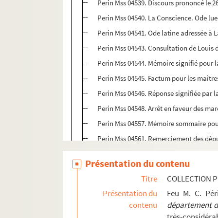
Perin Mss 04539. Discours prononcé le 26 
Perin Mss 04540. La Conscience. Ode lue 
Perin Mss 04541. Ode latine adressée à L
Perin Mss 04543. Consultation de Louis d
Perin Mss 04544. Mémoire signifié pour 
Perin Mss 04545. Factum pour les maîtres
Perin Mss 04546. Réponse signifiée par 
Perin Mss 04548. Arrêt en faveur des march
Perin Mss 04557. Mémoire sommaire pour 
Perin Mss 04561. Remerciement des déput
Perin Mss 04562. Consultation de Louis d
Présentation du contenu
Perin Mss 04565. Ordonnance de M. Bignon
Titre
COLLECTION P
Perin Mss 04567. Discours envoyé à l'Aca
Présentation du
Feu M. C. Pé
Perin Mss 04572. Décret de Mgr de Fitz-
contenu
département de
Perin Mss 04573. Examen d'un des ouvrag
très-considérab