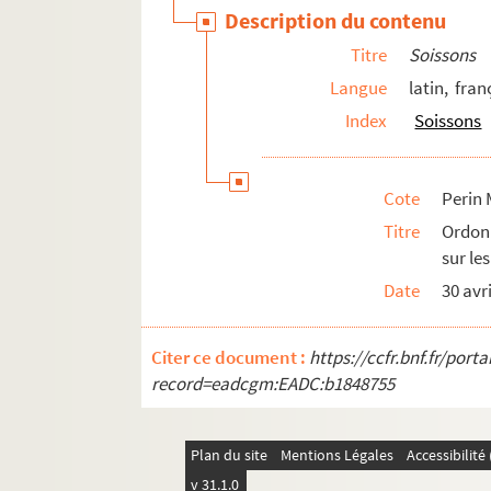
Perin Mss 04609. Sentence de police en f
Description du contenu
Perin Mss 04610. Satyre faite contre les
Titre
Soissons
Perin Mss 04612. Arrest du Conseil d'Eta
Langue
latin, fran
Perin Mss 04613. Commission aux égards e
Index
Soissons
Perin Mss 04616. Arrest du Parlement inte
Perin Mss 04618. Ordonnance du Bureau d
Cote
Perin 
Perin Mss 04620. Arrêt du Parlement qui m
Titre
Ordon
Perin Mss 04626. Sentence en faveur des m
sur le
Perin Mss 04628. Pouillé de Soissons, av
Date
30 avr
Perin Mss 04631. Arrest du Conseil d'Etat
Perin Mss 04633. Quittance donnée par 
Citer ce document :
https://ccfr.bnf.fr/por
record=eadcgm:EADC:b1848755
Perin Mss 04635. Ordonnance de l'Intenda
Perin Mss 04638. Sentence de M. le lieute
Perin Mss 04640. Avis du commerce de Soi
Plan du site
Mentions Légales
Accessibilit
v 31.1.0
Perin Mss 04644. Envoi de vaisselle d'a