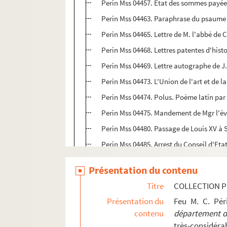
Perin Mss 04457. Etat des sommes payées 
Perin Mss 04463. Paraphrase du psaume 
Perin Mss 04465. Lettre de M. l'abbé de C
Perin Mss 04468. Lettres patentes d'hist
Perin Mss 04469. Lettre autographe de J
Perin Mss 04473. L'Union de l'art et de
Perin Mss 04474. Polus. Poème latin pa
Perin Mss 04475. Mandement de Mgr l'évê
Perin Mss 04480. Passage de Louis XV à S
Perin Mss 04485. Arrest du Conseil d'Etat
Perin Mss 04488. Quittance délivrée par 
Présentation du contenu
Perin Mss 04489. Discours envoyé à l'Aca
Titre
COLLECTION P
Perin Mss 04491. Discours sur la difficul
Présentation du
Feu M. C. Pé
Perin Mss 04492 GF. Ordonnance de M. Jea
contenu
département de
Perin Mss 04493. Deux lettres autographe
très-considérab