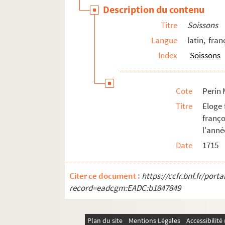
Perin Mss 04543. Consultation de Louis d
Description du contenu
Perin Mss 04544. Mémoire signifié pour 
Titre
Soissons
Perin Mss 04545. Factum pour les maîtres
Langue
latin, fran
Perin Mss 04546. Réponse signifiée par 
Index
Soissons
Perin Mss 04548. Arrêt en faveur des march
Perin Mss 04557. Mémoire sommaire pour 
Cote
Perin 
Perin Mss 04561. Remerciement des déput
Titre
Eloge 
Perin Mss 04562. Consultation de Louis d
franço
Perin Mss 04565. Ordonnance de M. Bignon
l'anné
Perin Mss 04567. Discours envoyé à l'Aca
Date
1715
Perin Mss 04572. Décret de Mgr de Fitz-
Citer ce document :
https://ccfr.bnf.fr/por
Perin Mss 04573. Examen d'un des ouvrag
record=eadcgm:EADC:b1847849
Perin Mss 04575. Statuts et règlemens d
Perin Mss 04578. Lettre autographe de M. 
Plan du site
Mentions Légales
Accessibilit
Perin Mss 04579. Réjouissances faites dan