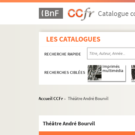
10e arrondissement
Catalogue co
11e arrondissement
Aktéon Théâtre
LES CATALOGUES
L'Alhambra
L'Alhambra-Maurice Chevalier
RECHERCHE RAPIDE
Atelier Bastille
Atelier de la Bonne Graine
Imprimés
multimédia
RECHERCHES CIBLÉES
L'Auguste théâtre
Le Balajo
Le Bataclan
Accueil CCFr
Théâtre André Bourvil
>
Café de la danse
Centre culturel franco-japonais
Théâtre André Bourvil
Cirque d'hiver Bouglione
Comédie Bastille