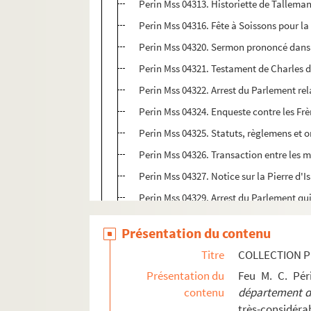
Perin Mss 04313. Historiette de Talleman
Perin Mss 04316. Fête à Soissons pour la
Perin Mss 04320. Sermon prononcé dans 
Perin Mss 04321. Testament de Charles 
Perin Mss 04322. Arrest du Parlement rel
Perin Mss 04324. Enqueste contre les Frè
Perin Mss 04325. Statuts, règlemens et or
Perin Mss 04326. Transaction entre les m
Perin Mss 04327. Notice sur la Pierre d'I
Perin Mss 04329. Arrest du Parlement qui 
Perin Mss 04333. Discours envoyé en 1687
Présentation du contenu
Perin Mss 04335 GF. De Academia Suessio
Titre
COLLECTION P
Perin Mss 04337. Conférences établies pa
Présentation du
Feu M. C. Pé
Perin Mss 04338. Arrêt du Conseil d'Etat q
contenu
département de
Perin Mss 04339. Lettres patentes portant 
très-considérab