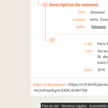
Perin Mss 04356. Union de maladreries à
Description du contenu
Perin Mss 04357 GF. Mémoire pour Me Cla
Titre
Soissons
Perin Mss 04358 GF. Mémoire de la génér
Langue
latin, fran
Perin Mss 04359. Requête adressée au Par
Index
Soissons
Perin Mss 04360. Lettre adressée à M. Mo
Perin Mss 04361. Indulgence plénière accor
Cote
Perin 
Perin Mss 04363. Note sur la publicatio
Titre
Harang
Perin Mss 04364. Fête donnée à Soisson
30 dé
Perin Mss 04365. Notice sur le prince Ph
Saint-
Perin Mss 04366. Actes de constitutions 
Date
1676
Perin Mss 04367. Notice sur l'abbé de S
Citer ce document :
https://ccfr.bnf.fr/por
Perin Mss 04368. Lettre de l'abbé Gaichi
record=eadcgm:EADC:b1847708
Perin Mss 04369. Statuts de M. Fabio Brul
Perin Mss 04370. Arrest du Conseil d'Et
Plan du site
Mentions Légales
Accessibilit
Perin Mss 04371. Illustratio rituum sanc