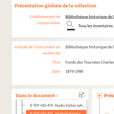
8-TEP-015-464. Roger Pierre et Danièle Evenou
Présentation globale de la collection
8-TEC-015-007. Jean Pignol
Etablissement de
Bibliothèque historique de la
8-TEP-015-465. Pignol
conservation
Tous les inventaires
8-TEP-015-646. Studio Harcourt (photographe). Rober
8-TEP-015-639. Corinne Malet (photographe). Les Pou
8-TEP-015-466. Agence de presse Bernand (photograph
Intitulé de l'instrument de
Bibliothèque historique de l
8-TEP-015-467. Jean-Pierre Tesson (photographe). Pa
recherche
8-TEP-015-468. Patrick Préjean
Titre
Fonds des Tournées Charles
8-TEP-015-469. Joëlle Quentin
Date
1879-1998
8-TEP-015-470. André Nisak (photographe). André Ra
8-TEP-015-471. Geneviève Raffin
8-TEP-015-472. Lucette Raillat
Dans le document :
Prés
8-TEP-015-473. Serge Huvelle (photographe). Alexan
8-TEP-015-474. Studio Vallois (photographe). Eddy R
8-TEP-015-475. Jocelyne Ravera