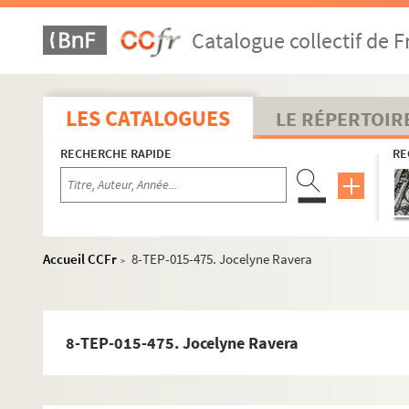
8-TEP-015-627. Studio Bartos (photographe). Jacque
Catalogue collectif de F
8-TEP-015-450. Annie Noël
8-TEP-015-451. Jacqueline Noëlle
8-TEP-015-452. Michel Gallinand (photographe). Dom
LES CATALOGUES
LE RÉPERTOIR
8-TEP-015-453. Martine Noiret
RECHERCHE RAPIDE
RE
8-TEP-015-454. Claude Norac
8-TEP-015-455. Studio Elysées (photographe). Véra 
8-TEP-015-456. Nathalie Nort
8-TEP-015-460. Marc Orcel
Accueil CCFr
8-TEP-015-475. Jocelyne Ravera
>
8-TEP-015-461. J.-P. Ordonneau
8-TEP-015-462. Gérald Bloncourt (photographe). Ro
8-TEC-015-019. Patachou
8-TEP-015-475. Jocelyne Ravera
4-TNA-0031. Jean Piat
8-TEP-015-463. Jean-François Delon (photographe). R