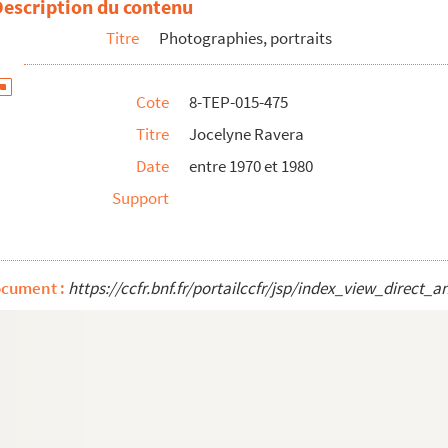
Description du contenu
Titre
Photographies, portraits
). Michèle Raynaud
Cote
8-TEP-015-475
Reggiani
Titre
Jocelyne Ravera
Date
entre 1970 et 1980
eno
Support
ocument :
https://ccfr.bnf.fr/portailccfr/jsp/index_view_dire
y
çoise Ribeyra