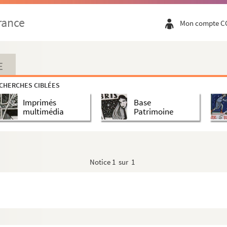
line Nigay
rance
Mon compte C
inique Nolf
E
CHERCHES CIBLÉES
Imprimés
Base
Norman
multimédia
Patrimoine
Notice
1 sur 1
mano Orlando
oger Pierre