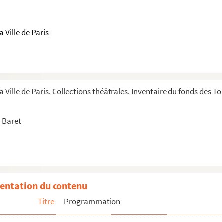
 Ville de Paris
t Pizani
belles Boys
e). Perrette Pradier et Roger Carel
a Ville de Paris. Collections théâtrales. Inventaire du fonds des 
trick Préjean
 Baret
bas
entation du contenu
dre Randal
Titre
Programmation
asimi