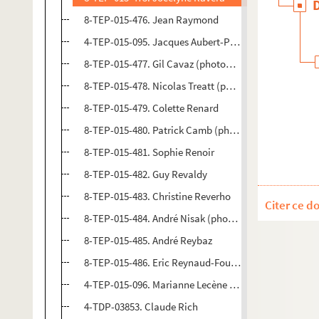
8-TEP-015-476. Jean Raymond
4-TEP-015-095. Jacques Aubert-Philips (photographe
8-TEP-015-477. Gil Cavaz (photographe). Guy Régent
8-TEP-015-478. Nicolas Treatt (photographe). Serge 
8-TEP-015-479. Colette Renard
8-TEP-015-480. Patrick Camb (photographe). Jean R
8-TEP-015-481. Sophie Renoir
8-TEP-015-482. Guy Revaldy
8-TEP-015-483. Christine Reverho
Citer ce d
8-TEP-015-484. André Nisak (photographe). Mony Re
8-TEP-015-485. André Reybaz
8-TEP-015-486. Eric Reynaud-Fourton
4-TEP-015-096. Marianne Lecène (photographe). Fran
4-TDP-03853. Claude Rich