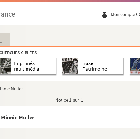
le Merouze
rance
Mon compte C
cien Méry
E
CHERCHES CIBLÉES
ine Mille
Imprimés
Base
multimédia
Patrimoine
innie Muller
Notice
1 sur 1
 Minnie Muller
n Game et Inger Ekbom
oise Mojeret