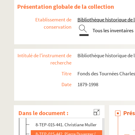
8-TEP-015-429. Georges Pierre (photographe). Rober
Présentation globale de la collection
8-TEP-015-430. Y-Paris (photographe). Françoise Mo
Etablissement de
Bibliothèque historique de la
8-TEP-015-431. Françoise Moncey
conservation
Tous les inventaires
8-TEP-015-432. Studio Vallois (photographe). Rolan
8-TEP-015-433. A. Bordeaux (photographe). Annie Mo
8-TEP-015-434. Nathalie Blandin (photographe). Ann
Intitulé de l'instrument de
Bibliothèque historique de l
8-TEP-015-435. Interphot (photographe). Jean-Clau
recherche
8-TEP-015-436. Jacques Morel
Titre
Fonds des Tournées Charles
8-TEP-015-626. Jacques Morel et ?
Date
1879-1998
8-TEP-015-437. Guillemette Mori
8-TEP-015-438. Christine Moriès
8-TEP-015-439. Pétronille Moss
Dans le document :
Prés
8-TEP-015-440. H. Guérard (photographe). Mouloudji
8-TEP-015-441. Christiane Muller
8-TEP-015-442. Pierre Duverger (photographe). Minni