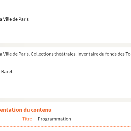
t Moncade
ncey
 Ville de Paris
d Monk
nnier
ie Monnier
a Ville de Paris. Collections théâtrales. Inventaire du fonds des 
de Montalban
 Baret
entation du contenu
Titre
Programmation
e Muller