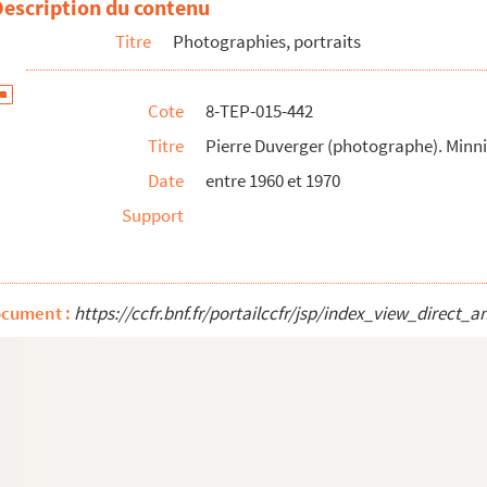
Description du contenu
i
Titre
Photographies, portraits
 Musard
Nader
Cote
8-TEP-015-442
Titre
Pierre Duverger (photographe). Minni
les Naugle
Date
entre 1960 et 1970
Support
Mariline Neveu
ocument :
https://ccfr.bnf.fr/portailccfr/jsp/index_view_dire
colaï
line Nigay
inique Nolf