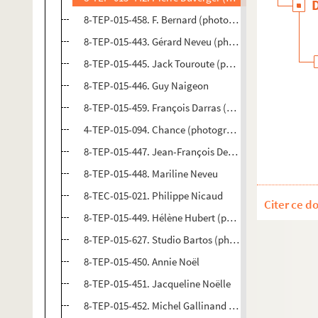
8-TEP-015-458. F. Bernard (photographe). Roger Mun
8-TEP-015-443. Gérard Neveu (photographe). Noëlle
8-TEP-015-445. Jack Touroute (photographe). André 
8-TEP-015-446. Guy Naigeon
8-TEP-015-459. François Darras (photographe). Char
4-TEP-015-094. Chance (photographe). Inès Nazaris
8-TEP-015-447. Jean-François Delon (photographe). 
8-TEP-015-448. Mariline Neveu
8-TEC-015-021. Philippe Nicaud
Citer ce d
8-TEP-015-449. Hélène Hubert (photographe). Aldo Ni
8-TEP-015-627. Studio Bartos (photographe). Jacque
8-TEP-015-450. Annie Noël
8-TEP-015-451. Jacqueline Noëlle
8-TEP-015-452. Michel Gallinand (photographe). Dom