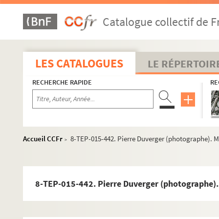
8-TEP-015-650. François Darras (photographe). Nico
Catalogue collectif de F
8-TEP-015-420. Studio Hollywood (photographe). Lu
8-TEP-015-421. Jacques Meyran
8-TEP-015-422. Albert Michel
LES CATALOGUES
LE RÉPERTOIR
8-TEP-015-423. Clément Michu
RECHERCHE RAPIDE
RE
8-TEP-015-424. Nicolas Treatt (photographe). Jacquel
4-TEP-015-093. Jacqueline Mille
8-TEP-015-425. Charles Millot
8-TEP-015-425. Pierre Mirat
Accueil CCFr
8-TEP-015-442. Pierre Duverger (photographe). M
>
8-TEP-015-427. Michel Modo
8-TEP-015-636. Michel Modo
8-TEP-015-457. Michel Modo et Pierre Douglas
8-TEP-015-442. Pierre Duverger (photographe).
8-TEC-015-020. Michel Modo, Philippe Nicaud, Mario
8-TEP-015-428. Studio Harcourt (photographe). Franç