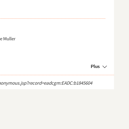
e Muller
Plus
ct_anonymous.jsp?record=eadcgm:EADC:b1845604