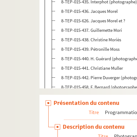
8-TEP-015-435. Interphot (photographe
8-TEP-015-436. Jacques Morel
8-TEP-015-626. Jacques Morel et ?
8-TEP-015-437. Guillemette Mori
8-TEP-015-438. Christine Moriès
8-TEP-015-439. Pétronille Moss
8-TEP-015-440. H. Guérard (photograph
8-TEP-015-441. Christiane Muller
8-TEP-015-442. Pierre Duverger (photog
8-TEP-015-458. F. Bernard (photographe
8-TEP-015-443. Gérard Neveu (photogra
Présentation du contenu
8-TEP-015-445. Jack Touroute (photogr
Titre
Programmati
8-TEP-015-446. Guy Naigeon
8-TEP-015-459. François Darras (photog
Description du contenu
4-TEP-015-094. Chance (photographe). I
Titre
Photograph