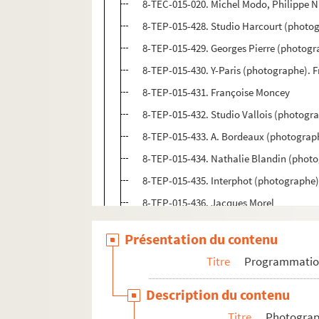
8-TEC-015-020. Michel Modo, Philippe 
8-TEP-015-428. Studio Harcourt (photog
8-TEP-015-429. Georges Pierre (photog
8-TEP-015-430. Y-Paris (photographe). 
8-TEP-015-431. Françoise Moncey
8-TEP-015-432. Studio Vallois (photog
8-TEP-015-433. A. Bordeaux (photograp
8-TEP-015-434. Nathalie Blandin (phot
8-TEP-015-435. Interphot (photographe
8-TEP-015-436. Jacques Morel
8-TEP-015-626. Jacques Morel et ?
Présentation du contenu
8-TEP-015-437. Guillemette Mori
Titre
Programmati
8-TEP-015-438. Christine Moriès
8-TEP-015-439. Pétronille Moss
Description du contenu
8-TEP-015-440. H. Guérard (photograph
Titre
Photograph