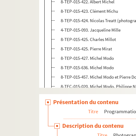
8-TEP-015-422. Albert Michel
8-TEP-015-423. Clément Michu
8-TEP-015-424. Nicolas Treatt (photogra
4-TEP-015-093. Jacqueline Mille
8-TEP-015-425. Charles Millot
8-TEP-015-425. Pierre Mirat
8-TEP-015-427. Michel Modo
8-TEP-015-636. Michel Modo
8-TEP-015-457. Michel Modo et Pierre D
8-TEC-015-020. Michel Modo, Philippe 
8-TEP-015-428. Studio Harcourt (photog
Présentation du contenu
8-TEP-015-429. Georges Pierre (photog
Titre
Programmati
8-TEP-015-430. Y-Paris (photographe). 
8-TEP-015-431. Françoise Moncey
Description du contenu
8-TEP-015-432. Studio Vallois (photog
Titre
Photograph