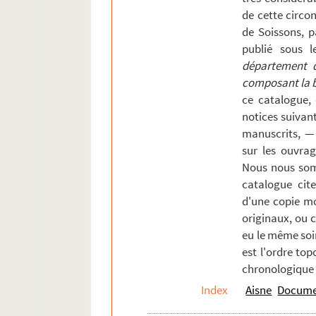
de cette circons
Sorbais
de Soissons, p
Surfontaine
publié sous l
Toulis-et-Attencourt
département de
composant la bi
Trosly-Loire
ce catalogue,
Vadencourt et Bohéries
notices suivan
Vailly
manuscrits, —
sur les ouvrag
Vauclerc
Nous nous som
Vaudesson
catalogue cite
Vauxbuin
d'une copie mo
Vervins
originaux, ou 
eu le même soi
Vézaponin
est l'ordre top
Vic-sur-Aisne
chronologique 
Vierzy
Index
Aisne
Documen
Vigneux