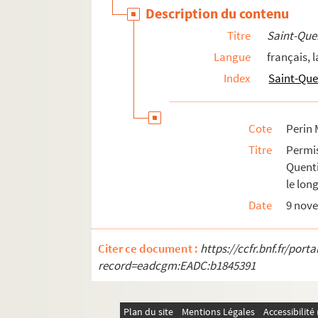
Villeneuve-Saint-Germain
Description du contenu
Villequier-Aumont
Titre
Saint-Que
Villers-Cotterêts
Langue
français, l
Villers-le-Sec
Index
Saint-Que
Villers-Saint-Christophe
Vivières
Cote
Perin 
COLLECTION PERIN - Supplément
Titre
Permi
Quenti
le lon
Date
9 nov
Citer ce document :
https://ccfr.bnf.fr/por
record=eadcgm:EADC:b1845391
Plan du site
Mentions Légales
Accessibilit