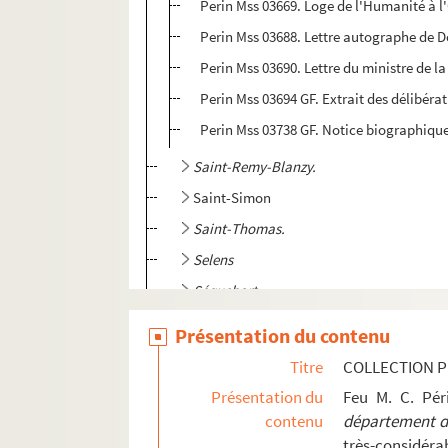
Perin Mss 03669. Loge de l'Humanité à l'
Perin Mss 03688. Lettre autographe de Del
Perin Mss 03690. Lettre du ministre de l
Perin Mss 03694 GF. Extrait des délibéra
Perin Mss 03738 GF. Notice biographique
Saint-Remy-Blanzy.
Saint-Simon
Saint-Thomas.
Selens
Séquehart
Serches
Présentation du contenu
Seringes
Titre
COLLECTION P
Séry-les-Mézières
Présentation du
Feu M. C. Pé
Sissonne
contenu
département de
très-considérab
Soissons