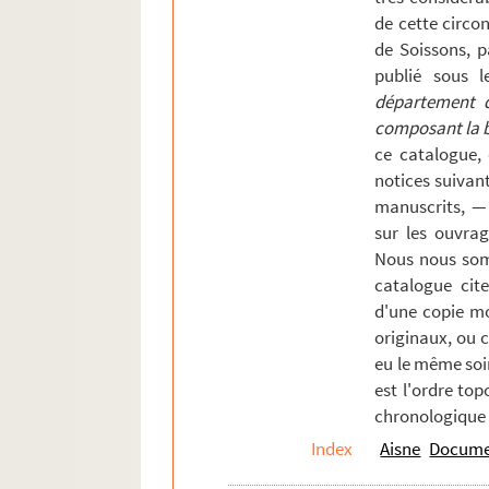
de cette circons
Villequier-Aumont
de Soissons, p
Villers-Cotterêts
publié sous l
Villers-le-Sec
département de
composant la bi
Villers-Saint-Christophe
ce catalogue,
Vivières
notices suivan
manuscrits, —
COLLECTION PERIN - Supplément
sur les ouvrag
Nous nous som
catalogue cite
d'une copie mo
originaux, ou 
eu le même soi
est l'ordre top
chronologique 
Index
Aisne
Documen