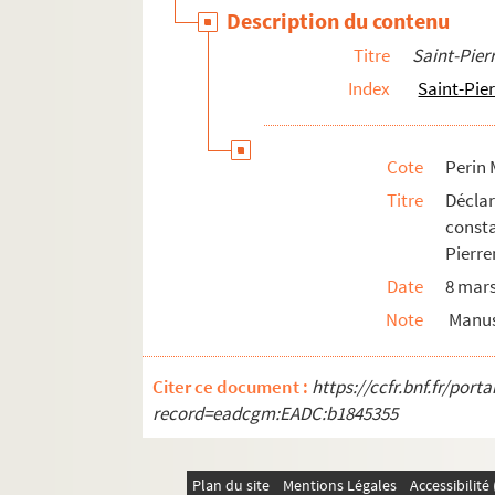
Description du contenu
Titre
Saint-Pie
Index
Saint-Pie
Cote
Perin 
Titre
Décla
const
Pierr
Date
8 mar
Note
Manus
Citer ce document :
https://ccfr.bnf.fr/por
record=eadcgm:EADC:b1845355
Plan du site
Mentions Légales
Accessibilit