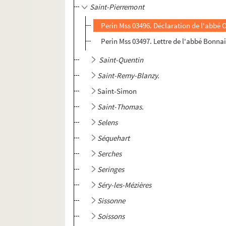
Saint-Pierremont
Perin Mss 03496. Déclaration de l'abbé O
Perin Mss 03497. Lettre de l'abbé Bonna
Saint-Quentin
Saint-Remy-Blanzy.
Saint-Simon
Saint-Thomas.
Selens
Séquehart
Serches
Seringes
Séry-les-Mézières
Sissonne
Soissons