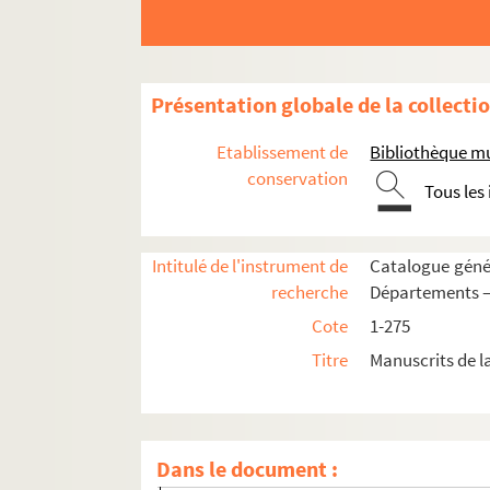
Renansart
Ribemont
Romery
Présentation globale de la collecti
Rouvroy
Etablissement de
Bibliothèque mu
Rozoy-Belval
conservation
Tous les
Rozoy-le-Grand
Rozoy-sur-Serre
Intitulé de l'instrument de
Catalogue génér
Saint-Aubin
recherche
Départements —
Saint-Christophe-à-Berry
Cote
1-275
Saint-Gobain
Titre
Manuscrits de l
Saint-Gobert
Saint-Michel
Saint-Nicolas-aux-Bois
Dans le document :
Saint-Pierre-Aigle