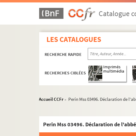
Nouvion-le-Vineux
Catalogue co
Nouvion-Vingré.
Ostel.
Oulchy-le-Château
LES CATALOGUES
Paars
Pancy
RECHERCHE RAPIDE
Parfondeval
Imprimés
Pisseleux
multimédia
RECHERCHES CIBLÉES
Pontruet
Prémontré
Proisy.
Accueil CCFr
Perin Mss 03496. Déclaration de l'ab
>
Proix
Prouvais
Puisieux-et-Clanlieu
Quincy.