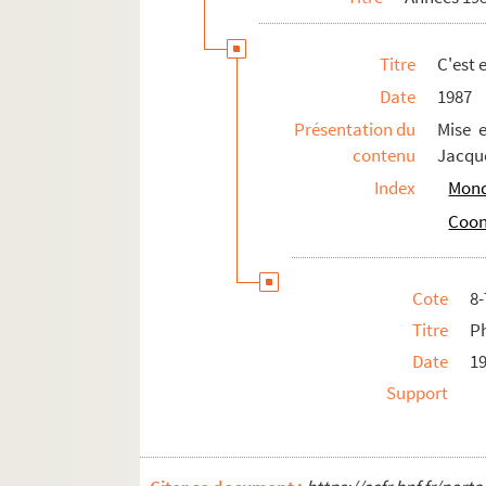
Titre
C'est 
Date
1987
Présentation du
Mise 
contenu
Jacque
Index
Mond
Coone
Cote
8
Titre
Ph
Date
1
Support