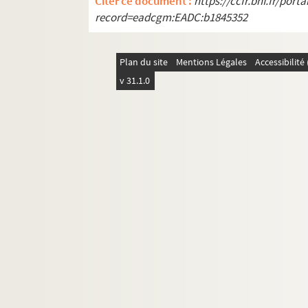
Citer ce document :
https://ccfr.bnf.fr/por
record=eadcgm:EADC:b1845352
Plan du site
Mentions Légales
Accessibilit
v 31.1.0