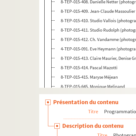
8-TEP-015-408. Danielle Netter (photog
8-TEP-015-409. Jean-Claude Massoulier
8-TEP-015-410. Studio Vallois (photogr
8-TEP-015-411. Studio Rudolph (photog
8-TEP-015-412. Ch. Vandamme (photogr
4-TEP-015-091. Eve Heymann (photogra
8-TEP-015-413. Claire Maurier, Denise Gr
8-TEP-015-414. Pascal Mazotti
8-TEP-015-415. Maryse Méjean
8-TEP-015-645. Monique Melinand
8-TEP-015-416. Bernard Ménez
Présentation du contenu
8-TEP-015-417. Francis Menzio
Titre
Programmati
8-TEP-015-418. Agence de presse Berna
8-TEP-015-419. Nicolas Treatt (photogr
Description du contenu
4-TEP-015-092. Marthe Mercadier
Titre
Photograph