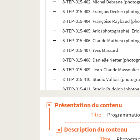
8-TEP-015-402. Michel Debrane (photogr
8-TEP-015-403. François Decker (photog
8-TEP-015-404. Françoise Raybaud (ph
8-TEP-015-405. Arix (photographe). Eri
8-TEP-015-406. Claude Mathieu (photogr
8-TEP-015-407. Yves Massard
8-TEP-015-408. Danielle Netter (photog
8-TEP-015-409. Jean-Claude Massoulier
8-TEP-015-410. Studio Vallois (photogr
8-TEP-015-411. Studio Rudolph (photog
8-TEP-015-412. Ch. Vandamme (photogr
Présentation du contenu
4-TEP-015-091. Eve Heymann (photogra
Titre
Programmati
8-TEP-015-413. Claire Maurier, Denise Gr
8-TEP-015-414. Pascal Mazotti
Description du contenu
8-TEP-015-415. Maryse Méjean
Titre
Photograph