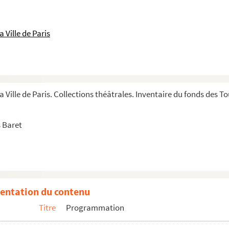
y
 Ville de Paris
ahieux
ré Aubert et José Garcimore
ré Aubert et José Garcimore
a Ville de Paris. Collections théâtrales. Inventaire du fonds des 
Maire
 Baret
llet
ndel
entation du contenu
Titre
Programmation
nne Marchand