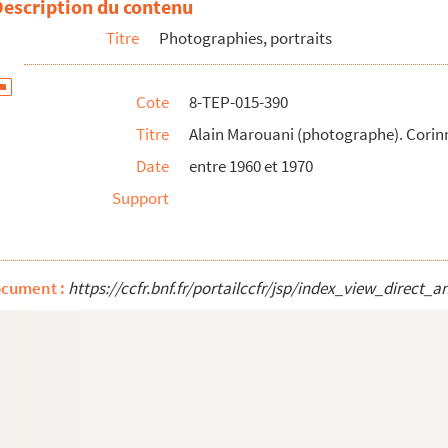
Description du contenu
 Marchand
Titre
Photographies, portraits
Cote
8-TEP-015-390
 Marchat
Titre
Alain Marouani (photographe). Cori
Date
entre 1960 et 1970
Support
e). Jean-Pierre Marielle
he). Christian Marin
ocument :
https://ccfr.bnf.fr/portailccfr/jsp/index_view_dire
n Marin et ?