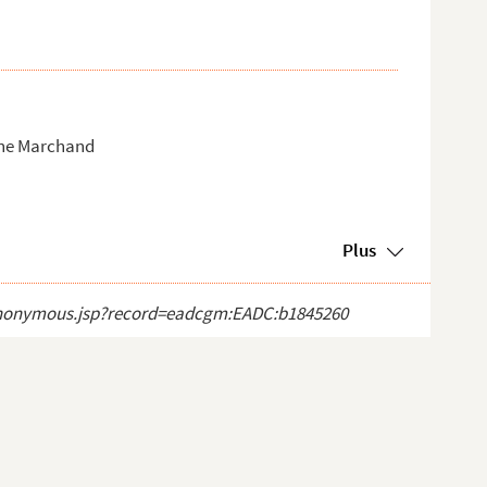
nne Marchand
Plus
ct_anonymous.jsp?record=eadcgm:EADC:b1845260