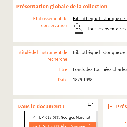
8-TEP-015-380. André Gardé (photographe). Magdan
Présentation globale de la collection
8-TEP-015-381. Pierre Maguelon
Etablissement de
Bibliothèque historique de la
8-TEP-015-382. Nicolas Treatt (photographe). Alix M
conservation
Tous les inventaires
8-TEP-015-383. Jacques Mailhot, Jacqueline Guy, And
4-TEP-015-114. Jacques Mailhot, Jacqueline Guy, And
8-TEP-015-384. Serge Maillat
Intitulé de l'instrument de
Bibliothèque historique de l
8-TEP-015-385. André Nisak (photographe). Jacques 
recherche
8-TEP-015-648. Lisette Malidor et Philippe Lemaire
Titre
Fonds des Tournées Charles
8-TEP-015-649. Lisette Malidor
Date
1879-1998
8-TEP-015-386. Gérard Neveu (photographe). Tony Ma
8-TEP-015-387. Akira Kasahara (photographe). J. Ma
8-TEP-015-388. Robert Manuel
Dans le document :
Prés
8-TEP-015-389. Jean Marais
4-TEP-015-088. Georges Marchal
8-TEP-015-390. Alain Marouani (photographe). Cori