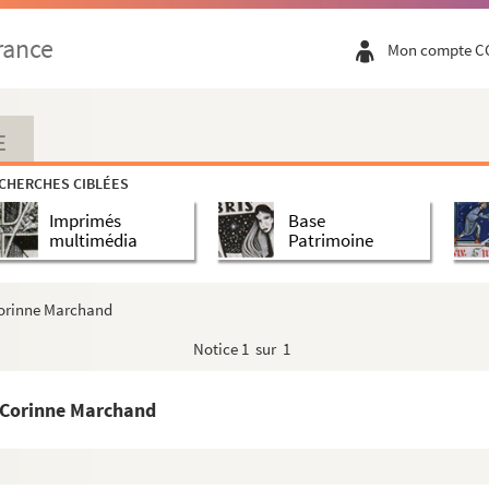
rance
Mon compte C
esacq
affre
E
nique Liquière
CHERCHES CIBLÉES
Imprimés
Base
multimédia
Patrimoine
hine de Lorme
Corinne Marchand
Notice
1 sur 1
 Corinne Marchand