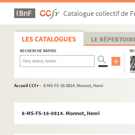
8-MS-FS-16-0793. Ménard, E.
Catalogue collectif de F
4-MS-FS-16-0648. Méritens, Léon de
8-MS-FS-16-0794. Merley, Jules
8-MS-FS-16-0795. Mettral, Henri
LES CATALOGUES
LE RÉPERTOIR
8-MS-FS-16-0796. Mettral, Marcel
RECHERCHE RAPIDE
RE
8-MS-FS-16-0797. Meunier, Léonie
8-MS-FS-16-0798. Meunier, Victor
4-MS-FS-16-0649. Meyer, Henriette
4-MS-FS-16-0650. Meynard
Accueil CCFr
8-MS-FS-16-0814. Monnot, Henri
>
8-MS-FS-16-0799. Meysonnat, P.
4-MS-FS-16-0652. Michel, G.
8-MS-FS-16-0800. Michel, Malvina
8-MS-FS-16-0814. Monnot, Henri
8-MS-FS-16-0801. Michelet, Victor-Emile
8-MS-FS-16-0802. Michelson, Clara