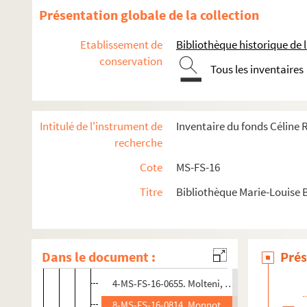
8-MS-FS-16-0806. Mie d'Aghonne, Justine
Présentation globale de la collection
4-MS-FS-16-0653. Migné, E.
Etablissement de
Bibliothèque historique de la
8-MS-FS-16-1358. Milar, Maria del
conservation
Tous les inventaires
8-MS-FS-16-0807. Milhaud, Albert
8-MS-FS-16-0808. Millard, H.
8-MS-FS-16-0803. Millard, Monsieur
Intitulé de l'instrument de
Inventaire du fonds Céline
4-MS-FS-16-0564. Ministère de l'instruction p
recherche
4-MS-FS-16-0553. Ministère de l'instruction pu
Cote
MS-FS-16
8-MS-FS-16-0805. Ministre plénipotentiaire de
Titre
Bibliothèque Marie-Louise 
8-MS-FS-16-0804. Minod, Henri
4-MS-FS-16-0654. Mirtel, Héra
8-MS-FS-16-0809. Moch, Gaston
Dans le document :
Prés
8-MS-FS-16-0810. Molloy, Monica A.
4-MS-FS-16-0655. Molteni, Alfred
8-MS-FS-16-0814. Monnot, Henri