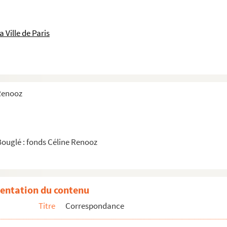
 Ville de Paris
 Renooz
ublique (Belgique)
blique et des beaux-arts (France)
 France en Belgique
Bouglé : fonds Céline Renooz
entation du contenu
Titre
Correspondance