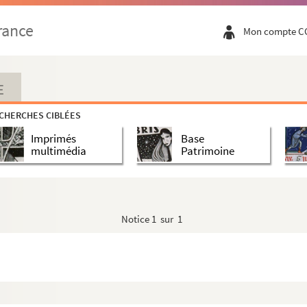
rance
Mon compte C
E
CHERCHES CIBLÉES
Imprimés
Base
multimédia
Patrimoine
Notice
1 sur 1