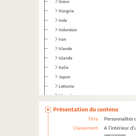
Grèce
Hongrie
Inde
Indonésie
Iran
Irlande
Islande
Italie
Japon
Lettonie
Lituanie
Maroc
Présentation du contenu
Mexique
Titre
Personnalités 
Norvège
Classement
A l'intérieur 
Nouvelle-Zélande
personnes