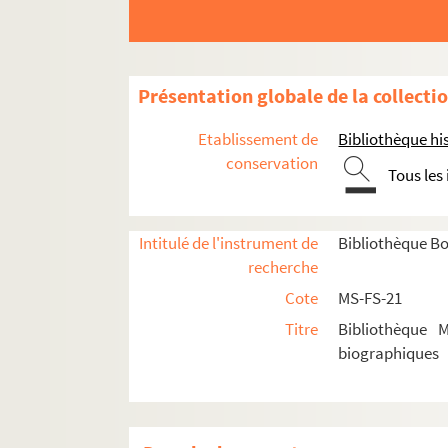
Présentation globale de la collecti
Etablissement de
Bibliothèque his
Personnalités classées par pays ou région du 
conservation
Tous les
Afrique
Afrique du Sud
Albanie
Intitulé de l'instrument de
Bibliothèque Bo
recherche
Allemagne
Cote
MS-FS-21
Antilles
Titre
Bibliothèque 
Argentine
biographiques
Australie
Autriche
Belgique