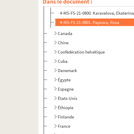
Dans le document :
Bulgarie
4-MS-FS-21-0800. Karavelova, Ekaterin
4-MS-FS-21-0801. Papowa, Rosa
Canada
Chine
Confédération helvétique
Cuba
Danemark
Égypte
Espagne
États-Unis
Éthiopie
Finlande
France