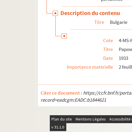
Pakistan
Description du contenu
Pays-Bas
Titre
Bulgarie
Pologne
Porto Rico
Cote
4-MS-
Portugal
Titre
Papow
République tchèque
Date
1933
Roumanie
Importance matérielle
2 feuil
Royaume-Uni
Russie
Sri Lanka
Citer ce document :
https://ccfr.bnf.fr/por
Suède
record=eadcgm:EADC:b1844621
Tunisie
Uruguay
Plan du site
Mentions Légales
Accessibilit
Yougoslavie
v 31.1.0