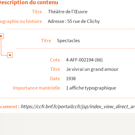
Description du contenu
Titre
Théâtre de l'Œuvre
ographie ou histoire
Adresse : 55 rue de Clichy
Titre
Spectacles
Cote
4-AFF-002194-(66)
Titre
Je vivrai un grand amour
Date
1938
Importance matérielle
1 affiche typographique
nçaise
ocument :
https://ccfr.bnf.fr/portailccfr/jsp/index_view_dire