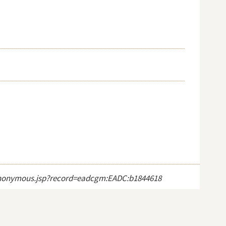
ct_anonymous.jsp?record=eadcgm:EADC:b1844618