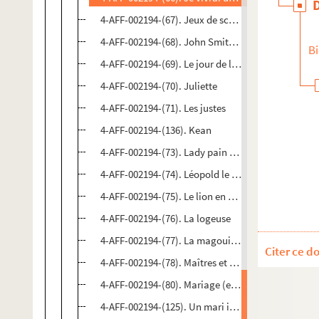
4-AFF-002194-(67). Jeux de scène
4-AFF-002194-(68). John Smith 1er
Bi
4-AFF-002194-(69). Le jour de l'italienne
4-AFF-002194-(70). Juliette
4-AFF-002194-(71). Les justes
4-AFF-002194-(136). Kean
4-AFF-002194-(73). Lady pain d'épice
4-AFF-002194-(74). Léopold le bien-aimé
4-AFF-002194-(75). Le lion en hiver
4-AFF-002194-(76). La logeuse
4-AFF-002194-(77). La magouille ou La cuisine fra
Citer ce d
4-AFF-002194-(78). Maîtres et serviteurs
4-AFF-002194-(80). Mariage (en) blanc
4-AFF-002194-(125). Un mari idéal