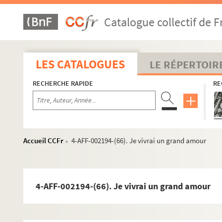
4-AFF-002194-(39). L'escalier ; Compagnie
Catalogue collectif de F
4-AFF-002194-(40). Été et fumées
4-AFF-002194-(41). Eurydice
4-AFF-002194-(43). Exercices de style
LES CATALOGUES
LE RÉPERTOIR
4-AFF-002194-(42). Ex Napoléon
RECHERCHE RAPIDE
RE
4-AFF-002194-(44). L'extravagant mister Wilde ou 
4-AFF-002194-(45). Le fantôme et la baby-sitter
4-AFF-002194-(46). La fille de Stockholm
4-AFF-002194-(47). Les gagneurs
Accueil CCFr
4-AFF-002194-(66). Je vivrai un grand amour
>
4-AFF-002194-(49). Gotcha ; La brise l'âme
4-AFF-002194-(50). Le grand retour de Boris S.
4-AFF-002194-(51). La grande Catherine
4-AFF-002194-(66). Je vivrai un grand amour
4-AFF-002194-(52). La guerre civile
4-AFF-002194-(124). Un habit pour l'hiver