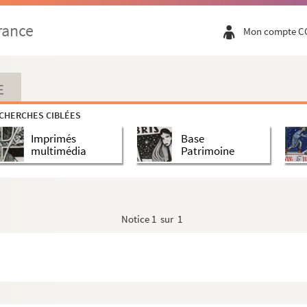
rance
Mon compte C
E
CHERCHES CIBLÉES
Le diable n'existe pas
Imprimés
Base
multimédia
Patrimoine
Notice
1 sur 1