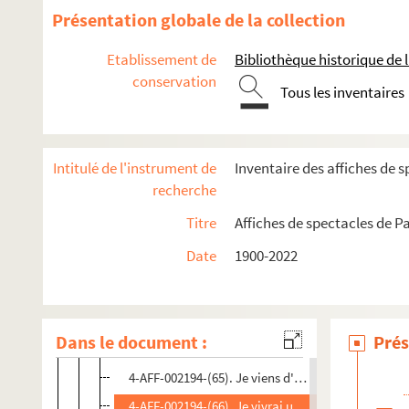
4-AFF-002194-(53). Henri IV
Présentation globale de la collection
4-AFF-002194-(54). L'histoire de Tobie et de Sara
Etablissement de
Bibliothèque historique de la
4-AFF-002194-(135). L'histoire du Docteur Faust
conservation
Tous les inventaires
4-AFF-002194-(55). L'homme de nuit
4-AFF-002194-(56). Horace
4-AFF-002194-(57). Hypothèque
Intitulé de l'instrument de
Inventaire des affiches de s
4-AFF-002194-(58). Il faut je ne veux pas
recherche
4-AFF-002194-(59). L'illusion conjugale
Titre
Affiches de spectacles de Pa
4-AFF-002194-(60). Les indifférents
Date
1900-2022
4-AFF-002194-(61). Inquisition
4-AFF-002194-(63). Je ne suis pas Rappaport
4-AFF-002194-(62). Le jardinier d'Ispahan
Dans le document :
Prés
4-AFF-002194-(64). Je ne suis pas Rappaport ; Le 
4-AFF-002194-(65). Je viens d'un pays de neige
4-AFF-002194-(66). Je vivrai un grand amour