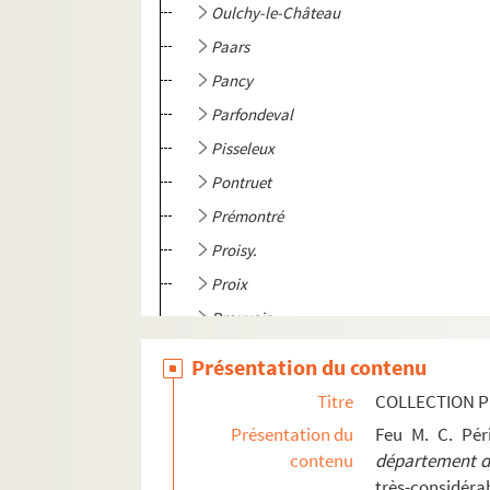
Oulchy-le-Château
Paars
Pancy
Parfondeval
Pisseleux
Pontruet
Prémontré
Proisy.
Proix
Prouvais
Puisieux-et-Clanlieu
Présentation du contenu
Quincy.
Titre
COLLECTION P
Renansart
Présentation du
Feu M. C. Pé
Ribemont
contenu
département de
très-considérab
Romery