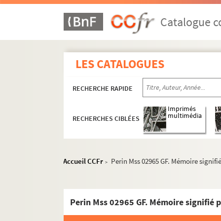
Gouy
Catalogue co
Guise
Haramont
Hirson
LES CATALOGUES
Homblières
.
Jouy
RECHERCHE RAPIDE
Juvigny
Imprimés
La Bouteille
multimédia
RECHERCHES CIBLÉES
La Capelle
La Fère
La Ferté-Milon
Accueil CCFr
Perin Mss 02965 GF. Mémoire signifié
>
Laffaux
La Flamangrie
La Neuville-Housset
Laon