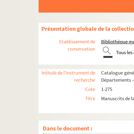
Largny.
Lemé.
Le Sart.
Présentation globale de la collecti
Les Autels
Etablissement de
Bibliothèque mu
Le Sourd.
conservation
Tous les
Lhuys
Liesse.
Intitulé de l'instrument de
Catalogue génér
Limé
recherche
Départements —
Longpont
Cote
1-275
Longueval
Titre
Manuscrits de l
Maissemy
Malzy
Marcy
Dans le document :
Marle