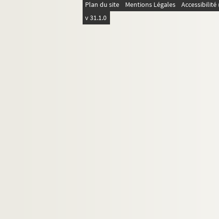
Vailly
Plan du site
Mentions Légales
Accessibilit
Vauclerc
v 31.1.0
Vaudesson
Vauxbuin
Vervins
Vézaponin
Vic-sur-Aisne
Vierzy
Vigneux
Villeneuve-Saint-Germain
Villequier-Aumont
Villers-Cotterêts
Villers-le-Sec
Villers-Saint-Christophe
Vivières