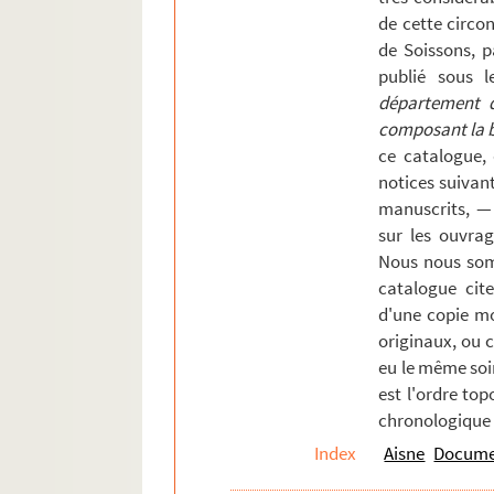
de cette circons
Rouvroy
de Soissons, p
Rozoy-Belval
publié sous l
Rozoy-le-Grand
département de
composant la bi
Rozoy-sur-Serre
ce catalogue,
Saint-Aubin
notices suivan
Saint-Christophe-à-Berry
manuscrits, —
sur les ouvrag
Saint-Gobain
Nous nous som
Saint-Gobert
catalogue cite
Saint-Michel
d'une copie mo
Saint-Nicolas-aux-Bois
originaux, ou 
eu le même soi
Saint-Pierre-Aigle
est l'ordre top
Saint-Pierremont
chronologique 
Saint-Quentin
Index
Aisne
Documen
Saint-Remy-Blanzy.