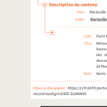
Saint-Simon
Description du contenu
Saint-Thomas.
Titre
Marteville
Selens
Index
Marteville
Séquehart
Serches
Cote
Perin 
Seringes
Titre
Mémoir
Séry-les-Mézières
lieute
des d
Sissonne
demand
Soissons
de Mar
Sorbais
Date
Après 
Surfontaine
Toulis-et-Attencourt
Citer ce document :
https://ccfr.bnf.fr/por
Trosly-Loire
record=eadcgm:EADC:b1844443
Vadencourt et Bohéries