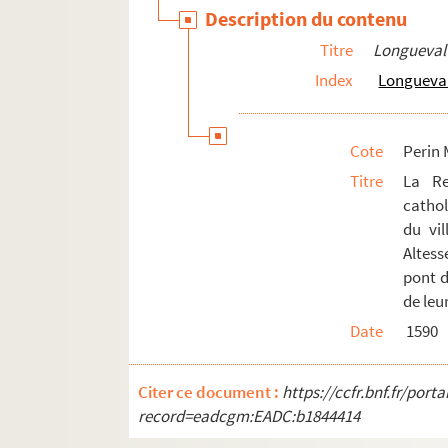
Saint-Nicolas-aux-Bois
Description du contenu
Saint-Pierre-Aigle
Titre
Longueval
Saint-Pierremont
Index
Longueva
Saint-Quentin
Saint-Remy-Blanzy.
Cote
Perin 
Saint-Simon
Titre
La Re
Saint-Thomas.
catho
du vi
Selens
Altess
Séquehart
pont d
Serches
de leu
Seringes
Date
1590
Séry-les-Mézières
Sissonne
Citer ce document :
https://ccfr.bnf.fr/por
record=eadcgm:EADC:b1844414
Soissons