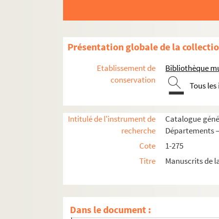
La Ferté-Milon
Laffaux
La Flamangrie
Présentation globale de la collecti
La Neuville-Housset
Etablissement de
Bibliothèque mu
Laon
conservation
Tous les
Largny.
Lemé.
Intitulé de l'instrument de
Catalogue génér
Le Sart.
recherche
Départements —
Les Autels
Cote
1-275
Le Sourd.
Titre
Manuscrits de l
Lhuys
Liesse.
Limé
Dans le document :
Longpont