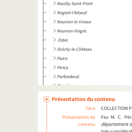
Neuilly-Saint-Front
Nogent-l'Artaud
Nouvion-le-Vineux
Nouvion-Vingré.
Ostel.
Oulchy-le-Château
Paars
Pancy
Parfondeval
Pisseleux
Pontruet
Présentation du contenu
Prémontré
Titre
COLLECTION P
Proisy.
Présentation du
Feu M. C. Pé
Proix
contenu
département de
très-considérab
Prouvais