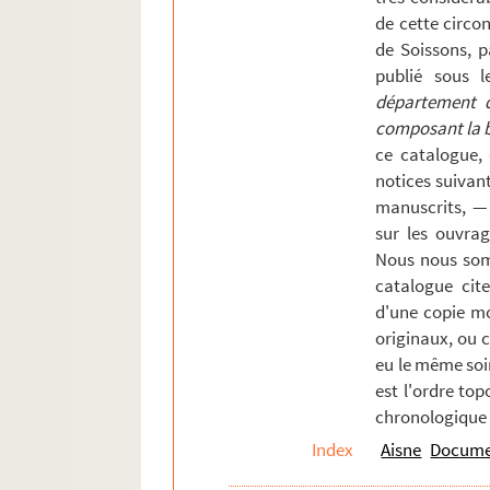
de cette circons
Puisieux-et-Clanlieu
de Soissons, p
Quincy.
publié sous l
Renansart
département de
composant la bi
Ribemont
ce catalogue,
Romery
notices suivan
Rouvroy
manuscrits, —
sur les ouvrag
Rozoy-Belval
Nous nous som
Rozoy-le-Grand
catalogue cite
Rozoy-sur-Serre
d'une copie mo
Saint-Aubin
originaux, ou 
eu le même soi
Saint-Christophe-à-Berry
est l'ordre top
Saint-Gobain
chronologique 
Saint-Gobert
Index
Aisne
Documen
Saint-Michel