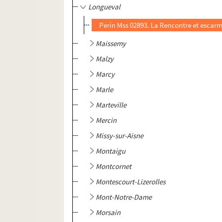
Longueval
Perin Mss 02893. La Rencontre et escarm
Maissemy
Malzy
Marcy
Marle
Marteville
Mercin
Missy-sur-Aisne
Montaigu
Montcornet
Montescourt-Lizerolles
Mont-Notre-Dame
Morsain