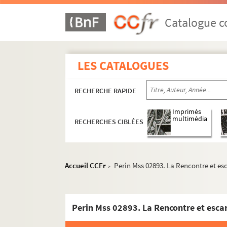
Etrépilly
.
Catalogue co
Fonsomme
Gauchy
Gercy
LES CATALOGUES
Goussancourt
Gouy
RECHERCHE RAPIDE
Guise
Imprimés
Haramont
multimédia
RECHERCHES CIBLÉES
Hirson
Homblières
.
Jouy
Accueil CCFr
Perin Mss 02893. La Rencontre et es
>
Juvigny
La Bouteille
La Capelle
La Fère