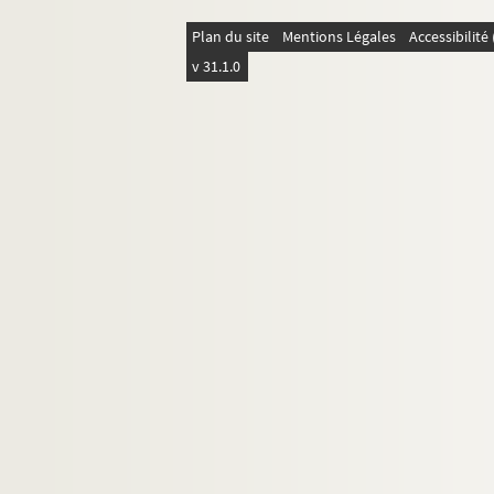
Sorbais
Surfontaine
Plan du site
Mentions Légales
Accessibilit
v 31.1.0
Toulis-et-Attencourt
Trosly-Loire
Vadencourt et Bohéries
Vailly
Vauclerc
Vaudesson
Vauxbuin
Vervins
Vézaponin
Vic-sur-Aisne
Vierzy
Vigneux
Villeneuve-Saint-Germain