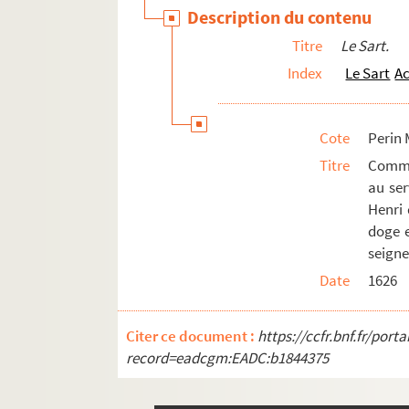
Renansart
Description du contenu
Ribemont
Titre
Le Sart.
Romery
Index
Le Sart
Ac
Rouvroy
Rozoy-Belval
Cote
Perin 
Rozoy-le-Grand
Titre
Commi
Rozoy-sur-Serre
au ser
Henri
Saint-Aubin
doge e
Saint-Christophe-à-Berry
seigne
Saint-Gobain
Date
1626
Saint-Gobert
Saint-Michel
Citer ce document :
https://ccfr.bnf.fr/por
Saint-Nicolas-aux-Bois
record=eadcgm:EADC:b1844375
Saint-Pierre-Aigle