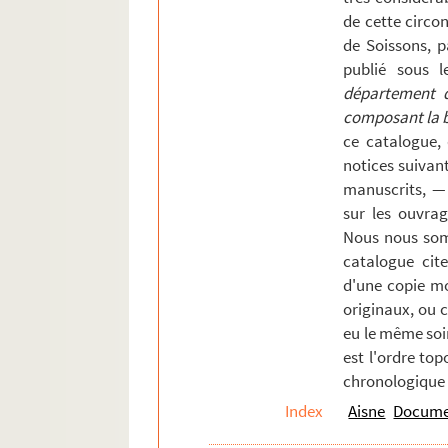
de cette circons
Nouvion-Vingré.
de Soissons, p
Ostel.
publié sous l
Oulchy-le-Château
département de
composant la bi
Paars
ce catalogue,
Pancy
notices suivan
Parfondeval
manuscrits, —
sur les ouvrag
Pisseleux
Nous nous som
Pontruet
catalogue cite
Prémontré
d'une copie mo
Proisy.
originaux, ou 
eu le même soi
Proix
est l'ordre top
Prouvais
chronologique 
Puisieux-et-Clanlieu
Index
Aisne
Documen
Quincy.