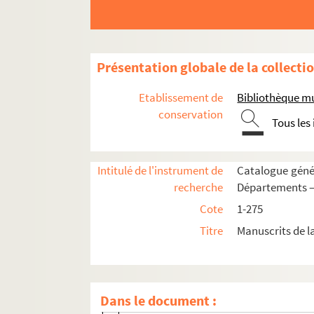
Juvigny
La Bouteille
La Capelle
Présentation globale de la collecti
La Fère
Etablissement de
Bibliothèque mu
La Ferté-Milon
conservation
Tous les
Laffaux
La Flamangrie
Intitulé de l'instrument de
Catalogue génér
La Neuville-Housset
recherche
Départements —
Laon
Cote
1-275
Largny.
Titre
Manuscrits de l
Lemé.
Le Sart.
Perin Mss 02751. Charte pour la constru
Dans le document :
Perin Mss 02752. Contrat de mariage de