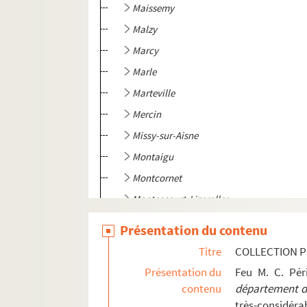
Maissemy
Malzy
Marcy
Marle
Marteville
Mercin
Missy-sur-Aisne
Montaigu
Montcornet
Montescourt-Lizerolles
Mont-Notre-Dame
Présentation du contenu
Morsain
Titre
COLLECTION P
Neuilly-Saint-Front
Présentation du
Feu M. C. Pé
Nogent-l'Artaud
contenu
département de
très-considérab
Nouvion-le-Vineux