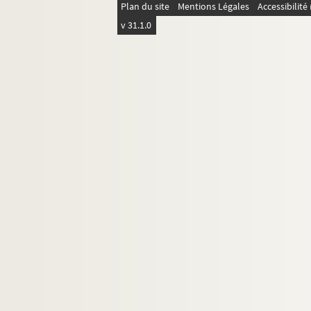
Saint-Pierremont
Plan du site
Mentions Légales
Accessibilit
Saint-Quentin
v 31.1.0
Saint-Remy-Blanzy.
Saint-Simon
Saint-Thomas.
Selens
Séquehart
Serches
Seringes
Séry-les-Mézières
Sissonne
Soissons
Sorbais
Surfontaine
Toulis-et-Attencourt