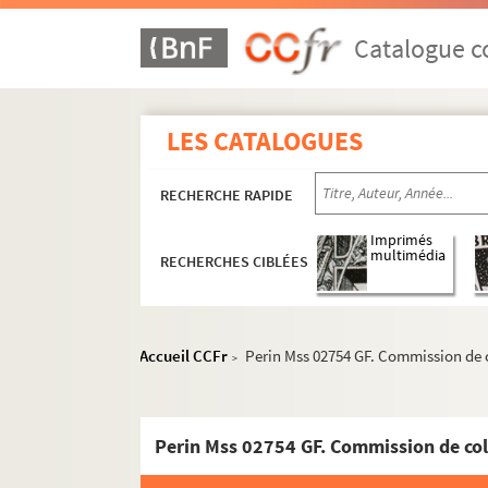
Dommiers
Catalogue co
Epagny
Etampes
Etréaupont
LES CATALOGUES
Etrépilly
.
Fonsomme
RECHERCHE RAPIDE
Gauchy
Imprimés
Gercy
multimédia
RECHERCHES CIBLÉES
Goussancourt
Gouy
Guise
Accueil CCFr
Perin Mss 02754 GF. Commission de co
>
Haramont
Hirson
Homblières
.
Jouy