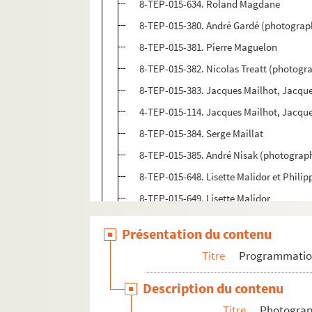
8-TEP-015-634. Roland Magdane
8-TEP-015-380. André Gardé (photogra
8-TEP-015-381. Pierre Maguelon
8-TEP-015-382. Nicolas Treatt (photogr
8-TEP-015-383. Jacques Mailhot, Jacque
4-TEP-015-114. Jacques Mailhot, Jacque
8-TEP-015-384. Serge Maillat
8-TEP-015-385. André Nisak (photograp
8-TEP-015-648. Lisette Malidor et Phili
8-TEP-015-649. Lisette Malidor
8-TEP-015-386. Gérard Neveu (photogra
Présentation du contenu
8-TEP-015-387. Akira Kasahara (photog
Titre
Programmati
8-TEP-015-388. Robert Manuel
8-TEP-015-389. Jean Marais
Description du contenu
4-TEP-015-088. Georges Marchal
Titre
Photograph