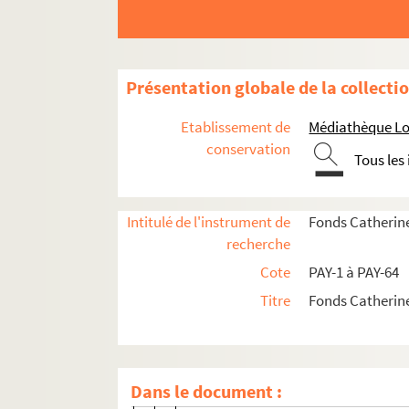
PAY-6. Histoire d'une salamandre
PAY-7. Je m'appelle Jéricho
PAY-8. Les faiseurs de chance
Présentation globale de la collecti
PAY-9. Les feux de la Chandeleur
Etablissement de
Médiathèque Lo
PAY-10. Le Nègre de Sables
conservation
Tous les
PAY-11. Comme l'or d'un anneau
PAY-12. L'empire du taureau
Intitulé de l'instrument de
Fonds Catherin
PAY-13. Pour le plaisir
recherche
PAY-14. Le clown de la rue Montor
Cote
PAY-1 à PAY-64
PAY-15. Dame suisse sur canapé de
Titre
Fonds Catherin
PAY-16. Le rendez-vous de Strasb
PAY-17. La colline d'en face
PAY-18. La route vers la fiancée
Dans le document :
PAY-19. Le passage du S.S.