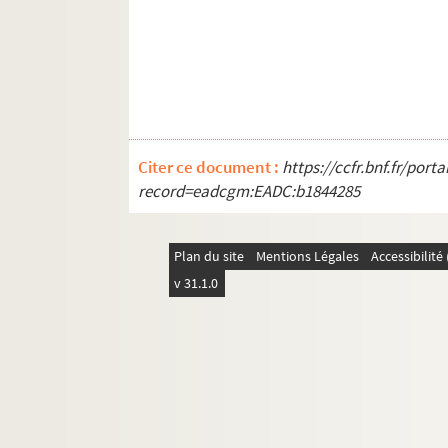
Citer ce document :
https://ccfr.bnf.fr/por
record=eadcgm:EADC:b1844285
Plan du site
Mentions Légales
Accessibilit
v 31.1.0