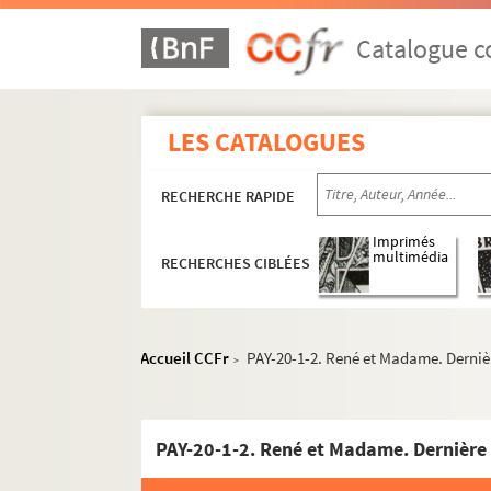
Catalogue co
LES CATALOGUES
RECHERCHE RAPIDE
Imprimés
multimédia
RECHERCHES CIBLÉES
Œuvres
Accueil CCFr
PAY-20-1-2. René et Madame. Derni
>
Œuvres littéraires
Poésie
PAY-20-1-2. René et Madame. Dernièr
Romans et nouvelles
PAY-5. Nous autres les Sanchez