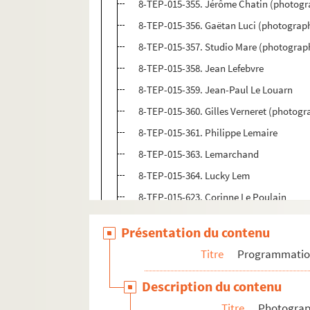
8-TEP-015-355. Jérôme Chatin (photogra
8-TEP-015-356. Gaëtan Luci (photograph
8-TEP-015-357. Studio Mare (photograph
8-TEP-015-358. Jean Lefebvre
8-TEP-015-359. Jean-Paul Le Louarn
8-TEP-015-360. Gilles Verneret (photogr
8-TEP-015-361. Philippe Lemaire
8-TEP-015-363. Lemarchand
8-TEP-015-364. Lucky Lem
8-TEP-015-623. Corinne Le Poulain
8-TEP-015-365. Jean-Daniel Cadinot (p
Présentation du contenu
4-TEP-015-087. Jean Le Poulain
Titre
Programmati
8-TEP-015-366. Jean Le Poulain et Mad
8-TEP-015-367. Gérard Neveu (photogra
Description du contenu
8-TEP-015-368. Sam Lévin (photographe)
Titre
Photograph