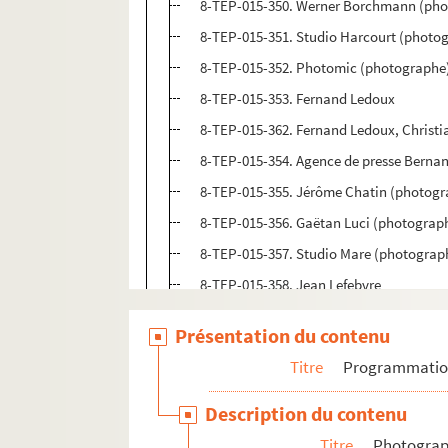
8-TEP-015-350. Werner Borchmann (pho
8-TEP-015-351. Studio Harcourt (photo
8-TEP-015-352. Photomic (photographe
8-TEP-015-353. Fernand Ledoux
8-TEP-015-362. Fernand Ledoux, Christi
8-TEP-015-354. Agence de presse Berna
8-TEP-015-355. Jérôme Chatin (photogra
8-TEP-015-356. Gaëtan Luci (photograph
8-TEP-015-357. Studio Mare (photograph
8-TEP-015-358. Jean Lefebvre
8-TEP-015-359. Jean-Paul Le Louarn
Présentation du contenu
8-TEP-015-360. Gilles Verneret (photogr
Titre
Programmati
8-TEP-015-361. Philippe Lemaire
8-TEP-015-363. Lemarchand
Description du contenu
8-TEP-015-364. Lucky Lem
Titre
Photograph