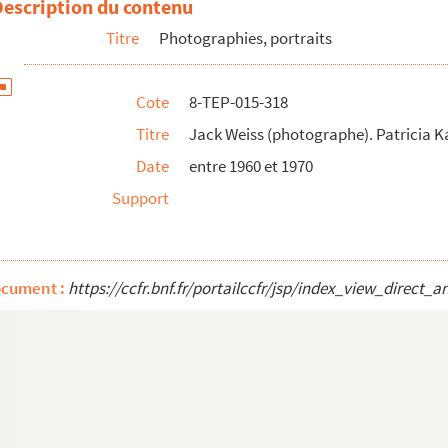
Description du contenu
Titre
Photographies, portraits
sen
Cote
8-TEP-015-318
Titre
Jack Weiss (photographe). Patricia 
Date
entre 1960 et 1970
otto
Support
le Labaude
ocument :
https://ccfr.bnf.fr/portailccfr/jsp/index_view_dire
nne Lahaye
nne Lahaye