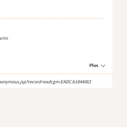
Karim
Plus
ct_anonymous.jsp?record=eadcgm:EADC:b1844063