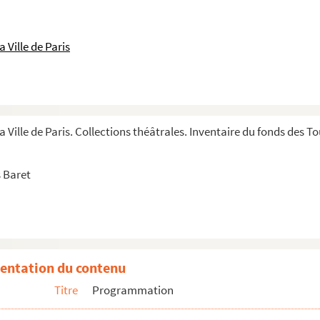
c Moreau, Pierre Chesnot et Patricia Karim
ck Jeantet
 Ville de Paris
eline Jefford
e Jéhanneuf
s Joffo
a Ville de Paris. Collections théâtrales. Inventaire du fonds des 
sse
 Baret
ule Jourdan
Nathalie Juvet
entation du contenu
e Kanel
Titre
Programmation
Karim
arim