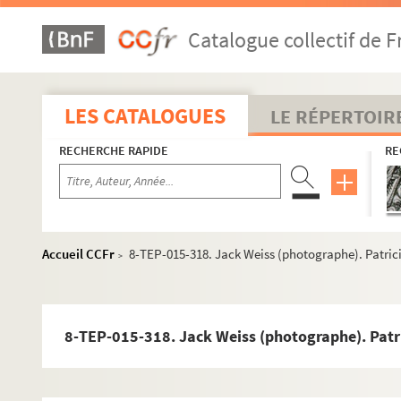
8-TEP-015-293. Jam (Photographe). Christiane Jacqu
Catalogue collectif de F
8-TEP-015-294. Corinne Jahier
8-TEP-015-295. Studio Vallois (photographe). Alain J
8-TEP-015-296. Jacques Bourguignon (photographe)
LES CATALOGUES
LE RÉPERTOIR
8-TEP-015-297. Marée-Breyer (photographe). Maaike
RECHERCHE RAPIDE
RE
8-TEP-015-298. Daniel de Schepper (photographe). M
8-TEP-015-299. Maaike Jansen
4-TEP-015-086. Leguay (photographe). Catherine Jarr
8-TEP-015-300. Catherine Jarrett
Accueil CCFr
8-TEP-015-318. Jack Weiss (photographe). Patric
>
8-TEP-015-304. Agence de presse Bernand (photograp
8-TEP-015-301. Jean-Jacques
8-TEP-015-633. Jean-Jacques
8-TEP-015-318. Jack Weiss (photographe). Patr
8-TEP-015-302. Jean-Jacques et Michel Roux
8-TEP-015-303. Jean-Jacques et Jacques Sereys