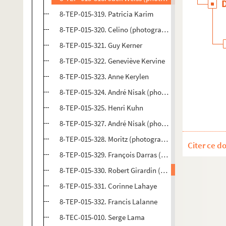
8-TEP-015-319. Patricia Karim
8-TEP-015-320. Celino (photographe). Emmanuel Kar
8-TEP-015-321. Guy Kerner
8-TEP-015-322. Geneviève Kervine
8-TEP-015-323. Anne Kerylen
8-TEP-015-324. André Nisak (photographe). Sidney K
8-TEP-015-325. Henri Kuhn
8-TEP-015-327. André Nisak (photographe). Chrystel
8-TEP-015-328. Moritz (photographe). Guy Lacairy
Citer ce d
8-TEP-015-329. François Darras (photographe). Cori
8-TEP-015-330. Robert Girardin (photographe). Cori
8-TEP-015-331. Corinne Lahaye
8-TEP-015-332. Francis Lalanne
8-TEC-015-010. Serge Lama