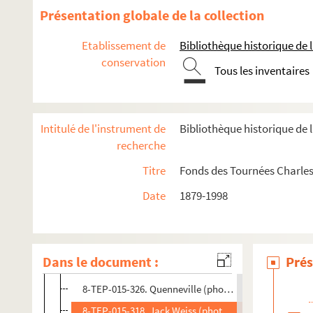
8-TEP-015-305. Jean-Jacques, Micheline Dax, Jean-Lu
Présentation globale de la collection
8-TEP-015-306. Studio J. Rancy (photographe). Patri
Etablissement de
Bibliothèque historique de la
8-TEP-015-307. François Darras (photographe). Jacqu
conservation
Tous les inventaires
8-TEP-015-308. Paul Marai (photographe). Jacquelin
8-TEP-015-309. François Darras (photographe). Franci
8-TEP-015-310. Francis Joffo
Intitulé de l'instrument de
Bibliothèque historique de l
8-TEP-015-311. Francis Joffo, Amarande et André Pou
recherche
8-TEP-015-314. Jacques Jouanneau
Titre
Fonds des Tournées Charles
8-TEP-015-312. André Nisak (photographe). Marie-Pa
Date
1879-1998
8-TEP-015-313. Jean-Daniel Cadinot (photographe). 
8-TEP-015-315. Charlotte Kady
8-TEP-015-316. Rolande Kalis
Dans le document :
Prés
8-TEP-015-317. André Nisak (photographe). François
8-TEP-015-326. Quenneville (photographe). Patricia 
8-TEP-015-318. Jack Weiss (photographe). Patricia K