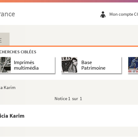
in
rance
Mon compte C
aney
. Maaike Jansen
E
 Jansen
CHERCHES CIBLÉES
aaike Jansen
Imprimés
Base
multimédia
Patrimoine
ett
ia Karim
he). Jean-Jacques et Micheline Dax
Notice
1 sur 1
icia Karim