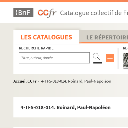
8-TFS-018-058. Maurevert, Georges
Catalogue collectif de F
8-TFS-018-059. Mayol, Félix
8-TFS-018-092. Mercier, G.
8-TFS-018-060. Metenier, Oscar
LES CATALOGUES
LE RÉPERTOIR
8-TFS-018-061. Meusy, Victor
RECHERCHE RAPIDE
RE
8-TFS-018-062. Mévisto, Jules
8-TFS-018-064. Mille, Pierre
8-TFS-018-063. Monnier, E.S.
4-TFS-018-012. Monroc, Fernand
Accueil CCFr
4-TFS-018-014. Roinard, Paul-Napoléon
>
8-TFS-018-065. Montorgueil, Georges
8-TFS-018-093. Mouza, Charles
8-TFS-018-066. Murjas, Louis
4-TFS-018-014. Roinard, Paul-Napoléon
8-TFS-018-101. Noire
8-TFS-018-094. Paganon, M.