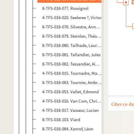
8-TFS-018-077. Rossignol
4-TFS-018-020. Seeleree ?, Victor
8-TFS-018-078. Silvestre, Armand
8-TFS-018-079. Steinlen, Théophile Alexandre
8-TFS-018-080. Tailhade, Laurent
8-TFS-018-081. Tallandier, Jules
8-TFS-018-082. Tessandier, Aimée
4-TFS-018-015. Tournadre, Marius
8-TFS-018-083. Tournier, Ambroise
4-TFS-018-053. Vallet, Edmond
4-TFS-018-016. Van Com, Christian
Citer ce d
4-TFS-018-017. Vasseur, Lucien
8-TFS-018-103. Viard
8-TFS-018-084. Xanrof, Léon