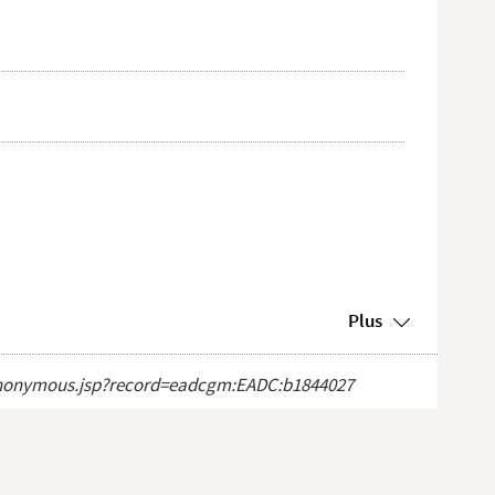
Plus
ct_anonymous.jsp?record=eadcgm:EADC:b1844027