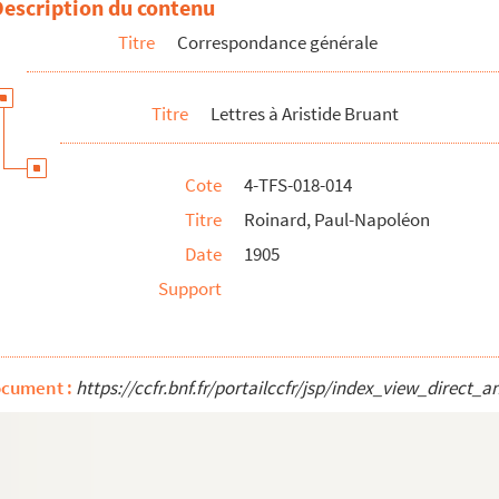
Description du contenu
Titre
Correspondance générale
Titre
Lettres à Aristide Bruant
Cote
4-TFS-018-014
Titre
Roinard, Paul-Napoléon
Date
1905
Support
ocument :
https://ccfr.bnf.fr/portailccfr/jsp/index_view_dire