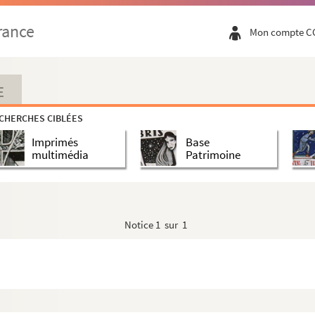
rance
Mon compte C
E
CHERCHES CIBLÉES
Imprimés
Base
multimédia
Patrimoine
Notice
1 sur 1