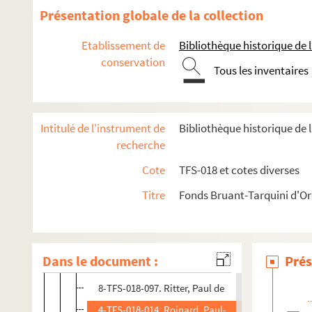
8-TFS-018-067. Paillette, Paul
Présentation globale de la collection
8-TFS-018-068. Party, Henry
Etablissement de
Bibliothèque historique de la
8-TFS-018-069. Peyssonnié, Paul
conservation
Tous les inventaires
4-TFS-018-013. Philippe, Alexandre
8-TFS-018-095. Pinto, Louis
8-TFS-018-071. Pittaluga, Mario
Intitulé de l'instrument de
Bibliothèque historique de l
8-TFS-018-073. Privas, Xavier
recherche
8-TFS-018-073. Raunay, Jeanne
Cote
TFS-018 et cotes diverses
8-TFS-018-074. Régé, Hélène
Titre
Fonds Bruant-Tarquini d'O
4-TFS-018-019. Regnard
8-TFS-018-096. Rhéyal
8-TFS-018-075. Richard, Annette
Dans le document :
Prés
8-TFS-018-076. Riotor, Léon
8-TFS-018-097. Ritter, Paul de
4-TFS-018-014. Roinard, Paul-Napoléon