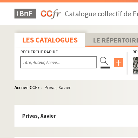
4-TFS-018-011. Lécluse, Marcel Jean et Eugène
Catalogue collectif de F
8-TFS-018-052. Lemeire, Henri
8-TFS-018-053. Le Roux, Hugues
8-TFS-018-091. Lesieutre, Clovis
LES CATALOGUES
LE RÉPERTOIR
8-TFS-018-054. Lévy, Jules
RECHERCHE RAPIDE
RE
8-TFS-018-055. Mac Orlan, Pierre
8-TFS-018-056. Marsolleau, Louis
8-TFS-018-057. Marthold, Jules de
8-TFS-018-058. Maurevert, Georges
Accueil CCFr
Privas, Xavier
>
8-TFS-018-059. Mayol, Félix
8-TFS-018-092. Mercier, G.
8-TFS-018-060. Metenier, Oscar
Privas, Xavier
8-TFS-018-061. Meusy, Victor
8-TFS-018-062. Mévisto, Jules