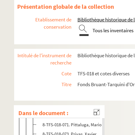
8-TFS-018-064. Mille, Pierre
Présentation globale de la collection
8-TFS-018-063. Monnier, E.S.
Etablissement de
Bibliothèque historique de la
4-TFS-018-012. Monroc, Fernand
conservation
Tous les inventaires
8-TFS-018-065. Montorgueil, Georges
8-TFS-018-093. Mouza, Charles
8-TFS-018-066. Murjas, Louis
Intitulé de l'instrument de
Bibliothèque historique de l
8-TFS-018-101. Noire
recherche
8-TFS-018-094. Paganon, M.
Cote
TFS-018 et cotes diverses
8-TFS-018-067. Paillette, Paul
Titre
Fonds Bruant-Tarquini d'O
8-TFS-018-068. Party, Henry
8-TFS-018-069. Peyssonnié, Paul
4-TFS-018-013. Philippe, Alexandre
Dans le document :
8-TFS-018-095. Pinto, Louis
8-TFS-018-071. Pittaluga, Mario
8-TFS-018-073. Privas, Xavier