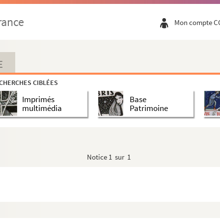
rance
Mon compte C
E
CHERCHES CIBLÉES
Imprimés
Base
multimédia
Patrimoine
Notice
1 sur 1