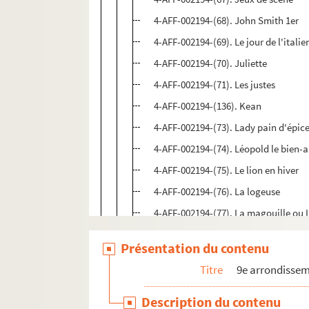
4-AFF-002194-(68). John Smith 1er
4-AFF-002194-(69). Le jour de l'itali
4-AFF-002194-(70). Juliette
4-AFF-002194-(71). Les justes
4-AFF-002194-(136). Kean
4-AFF-002194-(73). Lady pain d'épic
4-AFF-002194-(74). Léopold le bien-
4-AFF-002194-(75). Le lion en hiver
4-AFF-002194-(76). La logeuse
4-AFF-002194-(77). La magouille ou L
4-AFF-002194-(78). Maîtres et servite
Présentation du contenu
4-AFF-002194-(80). Mariage (en) bla
Titre
9e arrondisse
4-AFF-002194-(125). Un mari idéal
4-AFF-002194-(81). Le météore
Description du contenu