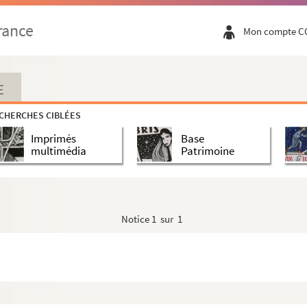
rance
Mon compte C
E
CHERCHES CIBLÉES
Imprimés
Base
multimédia
Patrimoine
ve en dix leçons
Notice
1 sur 1
t