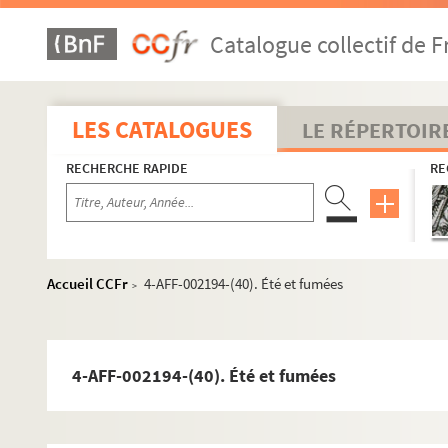
4-AFF-002194-(12). Bistro !
Catalogue collectif de F
4-AFF-002194-(13). La brise-l'âme
4-AFF-002194-(14). La campagne
4-AFF-002194-(15). Camus… Sartre… et les autres
LES CATALOGUES
LE RÉPERTOIR
4-AFF-002194-(16). Célimène et le cardinal
RECHERCHE RAPIDE
RE
4-AFF-002194-(17). La chasse aux dragons
4-AFF-002194-(18). Chaud et froid
4-AFF-002194-(19). Claire-obscure
4-AFF-002194-(20). Comme les dieux
Accueil CCFr
4-AFF-002194-(40). Été et fumées
>
4-AFF-002194-(21). Comment devenir une mère jui
4-AFF-002194-(22). Les contes de la Folie-Méricour
4-AFF-002194-(23). Le costume
4-AFF-002194-(40). Été et fumées
4-AFF-002194-(24). Le cours Péyol
4-AFF-002194-(25). La dame de la mer