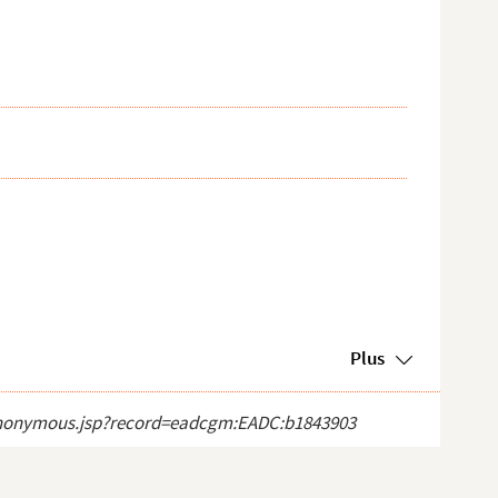
Plus
ct_anonymous.jsp?record=eadcgm:EADC:b1843903