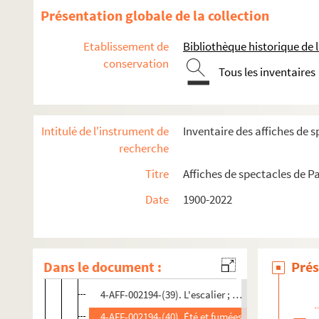
4-AFF-002194-(26). David et Edward
Présentation globale de la collection
4-AFF-002194-(27). La débauche
Etablissement de
Bibliothèque historique de la
4-AFF-002194-(28). Les demoiselles du large
conservation
Tous les inventaires
4-AFF-002194-(29). Deux femmes pour un fantôme ;
4-AFF-002194-(30). Dimanche prochain
4-AFF-002194-(31). Les dimanches de monsieur Ri
Intitulé de l'instrument de
Inventaire des affiches de s
4-AFF-002194-(32). Dom Juan
recherche
4-AFF-002194-(33). Éclairage indirect
Titre
Affiches de spectacles de Pa
4-AFF-002194-(34). L'école des bouffons; Le chant
Date
1900-2022
4-AFF-002194-(35). L'école des femmes ; L'école de
4-AFF-002194-(36). L'ennemi du peuple
4-AFF-002194-(37). L'épouvantail
Dans le document :
Prés
4-AFF-002194-(38). L'escalier
4-AFF-002194-(39). L'escalier ; Compagnie
4-AFF-002194-(40). Été et fumées