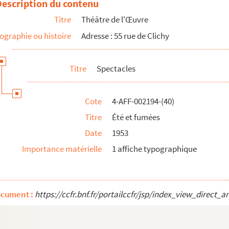
Description du contenu
Titre
Théâtre de l'Œuvre
ographie ou histoire
Adresse : 55 rue de Clichy
Le diable n'existe pas
Titre
Spectacles
Cote
4-AFF-002194-(40)
Titre
Été et fumées
Date
1953
Importance matérielle
1 affiche typographique
ocument :
https://ccfr.bnf.fr/portailccfr/jsp/index_view_dire