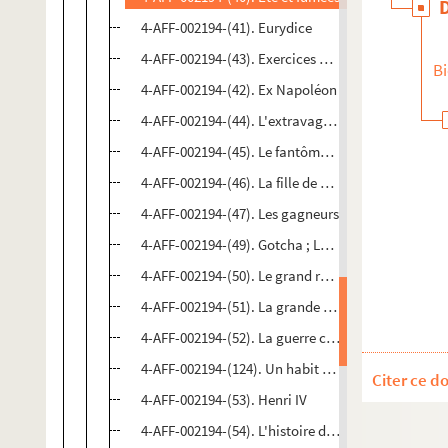
4-AFF-002194-(41). Eurydice
4-AFF-002194-(43). Exercices de style
Bi
4-AFF-002194-(42). Ex Napoléon
4-AFF-002194-(44). L'extravagant mister Wilde ou 
4-AFF-002194-(45). Le fantôme et la baby-sitter
4-AFF-002194-(46). La fille de Stockholm
4-AFF-002194-(47). Les gagneurs
4-AFF-002194-(49). Gotcha ; La brise l'âme
4-AFF-002194-(50). Le grand retour de Boris S.
4-AFF-002194-(51). La grande Catherine
4-AFF-002194-(52). La guerre civile
4-AFF-002194-(124). Un habit pour l'hiver
Citer ce d
4-AFF-002194-(53). Henri IV
4-AFF-002194-(54). L'histoire de Tobie et de Sara