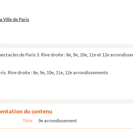
 Ville de Paris
 La baby-sitter
ley
pectacles de Paris 3. Rive droite : 8e, 9e, 10e, 11e et 12e arrondis
ris. Rive droite : 8e, 9e, 10e, 11e, 12e arrondissements
 funèbre
s autres
entation du contenu
Titre
9e arrondissement