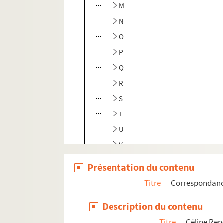
M
N
O
P
Q
R
S
T
U
V
W
Présentation du contenu
X-Z
Titre
Correspondan
Correspondants non identifiés dé
Description du contenu
Correspondants non identifiés
Titre
Céline Re