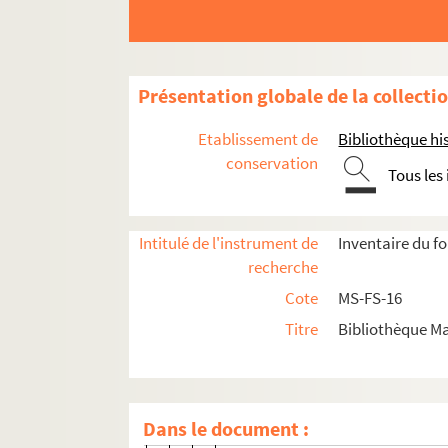
Correspondance
Céline Renooz
Lettres de Céline Renooz
Présentation globale de la collecti
8-MS-FS-16-1245. Récépissés postaux
Etablissement de
Bibliothèque his
Lettres à Céline Renooz
conservation
Tous les
A
B
Intitulé de l'instrument de
Inventaire du f
C
recherche
D
Cote
MS-FS-16
E
Titre
Bibliothèque Ma
8-MS-FS-16-0505. Edwards-Pillie
8-MS-FS-16-0519. Elers, Gustavo
8-MS-FS-16-0520. Elias, Jane
Dans le document :
8-MS-FS-16-0521. Emerie, Fanny