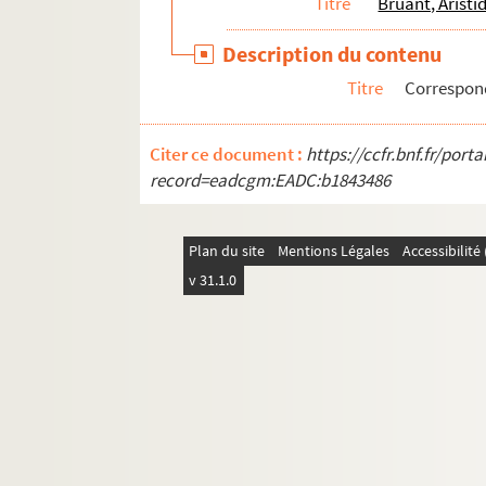
Titre
Bruant, Aristi
Description du contenu
Titre
Correspon
Citer ce document :
https://ccfr.bnf.fr/por
record=eadcgm:EADC:b1843486
Plan du site
Mentions Légales
Accessibilit
v 31.1.0