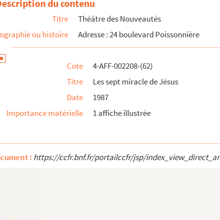
Description du contenu
Titre
Théâtre des Nouveautés
ographie ou histoire
Adresse : 24 boulevard Poissonnière
Cote
4-AFF-002208-(62)
Titre
Les sept miracle de Jésus
Date
1987
Importance matérielle
1 affiche illustrée
ocument :
https://ccfr.bnf.fr/portailccfr/jsp/index_view_dire