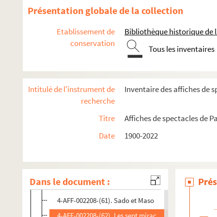
4-AFF-002208-(48). Panique au ministère
Présentation globale de la collection
4-AFF-002208-(49). Patate
Etablissement de
Bibliothèque historique de la
4-AFF-002208-(50). Pauvre France !
conservation
Tous les inventaires
4-AFF-002208-(51). La pêche à la ligne
4-AFF-002208-(52). La perruche et le poulet
4-AFF-002208-(53). La petite hutte
Intitulé de l'instrument de
Inventaire des affiches de s
4-AFF-002208-(54). Philippe Chevalier et Régis Laspal
recherche
4-AFF-002208-(55). Philippe Clay
Titre
Affiches de spectacles de Pa
4-AFF-002208-(56). Première porte à gauche
Date
1900-2022
4-AFF-002208-(57). La purée
4-AFF-002208-(58). Quelle famille
4-AFF-002208-(59). La raison d'Aymé
Dans le document :
Prés
4-AFF-002208-(60). Roger Pierre et Jean-Marc Thibaul
4-AFF-002208-(61). Sado et Maso
4-AFF-002208-(62). Les sept miracle de Jésus