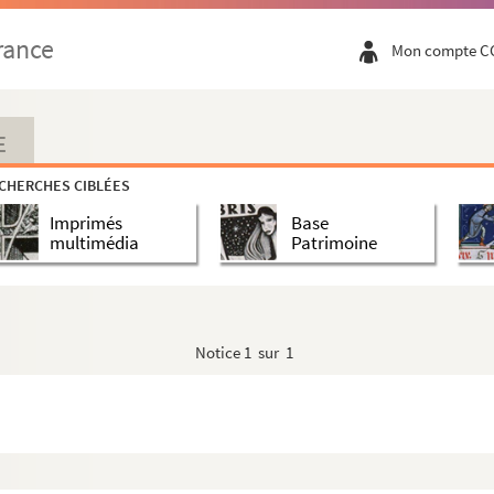
rance
Mon compte C
E
CHERCHES CIBLÉES
Imprimés
Base
multimédia
Patrimoine
Notice
1 sur 1