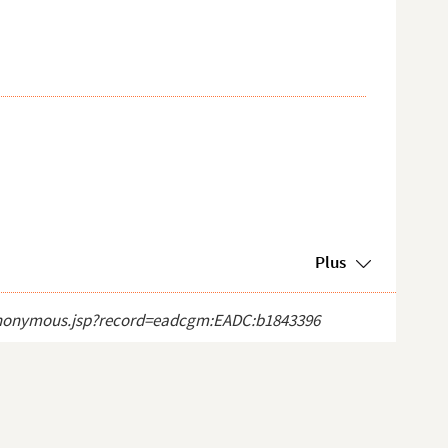
Plus
ct_anonymous.jsp?record=eadcgm:EADC:b1843396