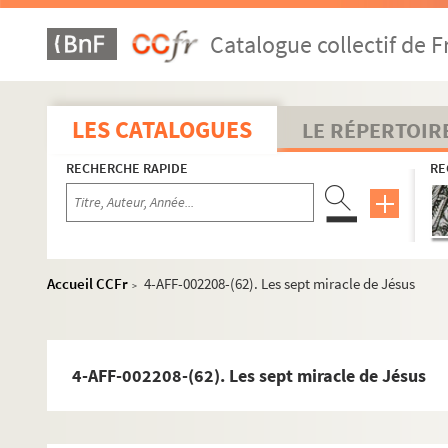
4-AFF-002208-(34). Lorsque l'enfant parait…
Catalogue collectif de F
4-AFF-002208-(35). Louloute
4-AFF-002208-(36). Ma femme est folle
4-AFF-002208-(37). Ma femme est parfaite
LES CATALOGUES
LE RÉPERTOIR
4-AFF-002208-(38). Ma femme est sortie
RECHERCHE RAPIDE
RE
4-AFF-002208-(39). Ma femme s'appelle Maurice
4-AFF-002208-(40). Ma fille travaille à Paris
4-AFF-002208-(41). La maison de Zaza
4-AFF-002208-(42). Mais qui est qui ?
Accueil CCFr
4-AFF-002208-(62). Les sept miracle de Jésus
>
4-AFF-002208-(43). Les malheurs d'un PDG
4-AFF-002208-(44). Mon ami le cambrioleur
4-AFF-002208-(45). Occupons-nous
4-AFF-002208-(62). Les sept miracle de Jésus
4-AFF-002208-(46). Un oreiller… ou trois ?
4-AFF-002208-(47). Oui patron !