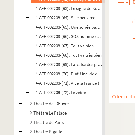
4-AFF-002208-(63). Le signe de Kikota
4-AFF-002208-(64). Si je peux me permettre !
Bi
4-AFF-002208-(65). Une soirée pas comme les autres
4-AFF-002208-(66). SOS homme seul
4-AFF-002208-(67). Tout va bien
4-AFF-002208-(68). Tout va très bien
4-AFF-002208-(69). La valse des pingouins
4-AFF-002208-(70). Piaf. Une vie en rose et noir
4-AFF-002208-(71). Vive la France !
4-AFF-002208-(72). Le zèbre
Citer ce d
Théâtre de l'Œuvre
Théâtre Le Palace
Théâtre de Paris
Théâtre Pigalle