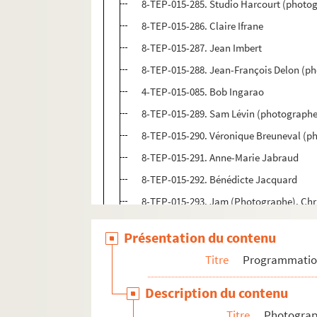
8-TEP-015-285. Studio Harcourt (photogr
8-TEP-015-286. Claire Ifrane
8-TEP-015-287. Jean Imbert
8-TEP-015-288. Jean-François Delon (p
4-TEP-015-085. Bob Ingarao
8-TEP-015-289. Sam Lévin (photographe)
8-TEP-015-290. Véronique Breuneval (p
8-TEP-015-291. Anne-Marie Jabraud
8-TEP-015-292. Bénédicte Jacquard
8-TEP-015-293. Jam (Photographe). Chr
8-TEP-015-294. Corinne Jahier
Présentation du contenu
8-TEP-015-295. Studio Vallois (photogra
Titre
Programmati
8-TEP-015-296. Jacques Bourguignon (
8-TEP-015-297. Marée-Breyer (photogra
Description du contenu
8-TEP-015-298. Daniel de Schepper (ph
Titre
Photograph