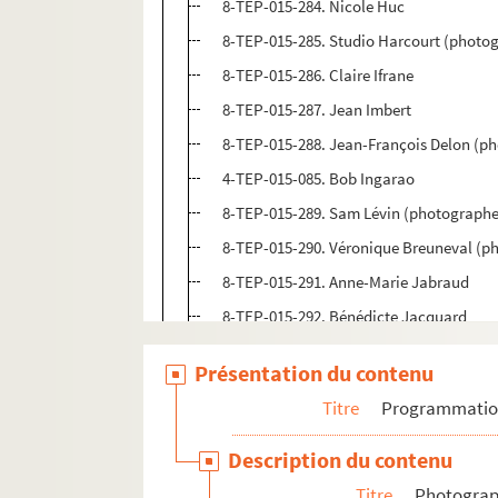
8-TEP-015-284. Nicole Huc
8-TEP-015-285. Studio Harcourt (photogr
8-TEP-015-286. Claire Ifrane
8-TEP-015-287. Jean Imbert
8-TEP-015-288. Jean-François Delon (p
4-TEP-015-085. Bob Ingarao
8-TEP-015-289. Sam Lévin (photographe)
8-TEP-015-290. Véronique Breuneval (p
8-TEP-015-291. Anne-Marie Jabraud
8-TEP-015-292. Bénédicte Jacquard
8-TEP-015-293. Jam (Photographe). Chr
Présentation du contenu
8-TEP-015-294. Corinne Jahier
Titre
Programmati
8-TEP-015-295. Studio Vallois (photogra
8-TEP-015-296. Jacques Bourguignon (
Description du contenu
8-TEP-015-297. Marée-Breyer (photogra
Titre
Photograph