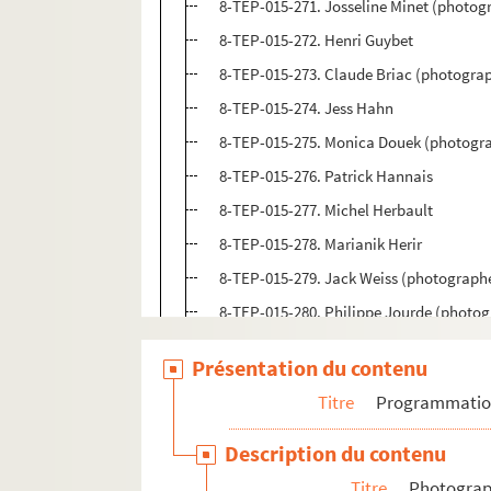
8-TEP-015-271. Josseline Minet (photog
8-TEP-015-272. Henri Guybet
8-TEP-015-273. Claude Briac (photogra
8-TEP-015-274. Jess Hahn
8-TEP-015-275. Monica Douek (photogr
8-TEP-015-276. Patrick Hannais
8-TEP-015-277. Michel Herbault
8-TEP-015-278. Marianik Herir
8-TEP-015-279. Jack Weiss (photographe
8-TEP-015-280. Philippe Jourde (photogr
8-TEP-015-281. Jany Holt
Présentation du contenu
4-TDP-03850. Maurice Horgues
Titre
Programmati
8-TEP-015-282. Catherine Houlette
8-TEP-015-283. Françoise Hubert
Description du contenu
8-TEP-015-284. Nicole Huc
Titre
Photograph