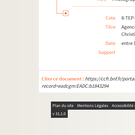
8-TEP-015-285. Studio Harcourt (photogr
8-TEP-015-286. Claire Ifrane
Cote
8-TEP
8-TEP-015-287. Jean Imbert
Titre
Agenc
Christ
8-TEP-015-288. Jean-François Delon (p
Date
entre 
4-TEP-015-085. Bob Ingarao
Support
8-TEP-015-289. Sam Lévin (photographe)
8-TEP-015-290. Véronique Breuneval (p
8-TEP-015-291. Anne-Marie Jabraud
Citer ce document :
https://ccfr.bnf.fr/por
8-TEP-015-292. Bénédicte Jacquard
record=eadcgm:EADC:b1843294
8-TEP-015-293. Jam (Photographe). Chr
8-TEP-015-294. Corinne Jahier
Plan du site
Mentions Légales
Accessibilit
8-TEP-015-295. Studio Vallois (photogra
v 31.1.0
8-TEP-015-296. Jacques Bourguignon (
8-TEP-015-297. Marée-Breyer (photogra