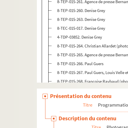
8-TEP-015-261. Agence de presse Bernan
8-TEP-015-260. Denise Grey
8-TEP-015-263. Denise Grey
8-TEC-015-017. Denise Grey
4-TDP-03852. Denise Grey
8-TEP-015-264. Christian Allardet (pho
8-TEP-015-265. Agence de presse Berna
8-TEP-015-266. Paul Guers
8-TEP-015-267. Paul Guers, Louis Velle e
8-TEP-015-268. Françoise Raybaud (pho
8-TEC-015-004. Gilles Schrempp (photog
Présentation du contenu
8-TEP-015-269. Patrick Guillemin
Titre
Programmati
8-TEP-015-270. Jacqueline Guy
8-TEP-015-271. Josseline Minet (photog
Description du contenu
8-TEP-015-272. Henri Guybet
Titre
Photograph