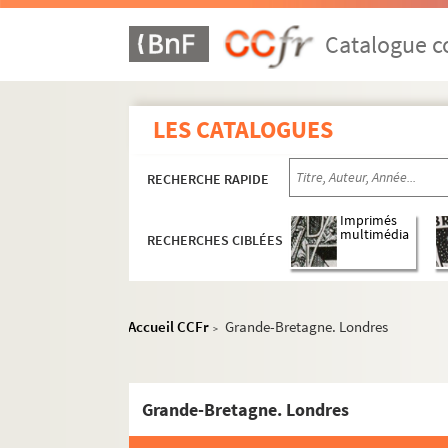
Catalogue co
LES CATALOGUES
RECHERCHE RAPIDE
Guillaume Apollinaire
Imprimés
Œuvres
multimédia
RECHERCHES CIBLÉES
Correspondance
Biographie
Accueil CCFr
Grande-Bretagne. Londres
Portraits
>
Etudes
Documents en vente
Grande-Bretagne. Londres
Célébration et rayonnement