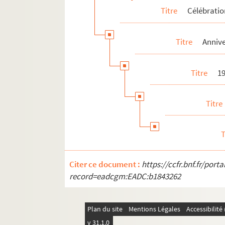
Titre
Célébrati
Titre
Annive
Titre
19
Titre
T
Citer ce document :
https://ccfr.bnf.fr/por
record=eadcgm:EADC:b1843262
Plan du site
Mentions Légales
Accessibilit
v 31.1.0