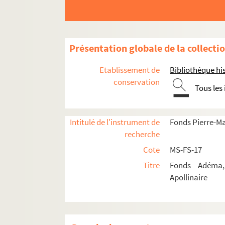
Œuvres
Correspondance
Biographie
Présentation globale de la collecti
Portraits
Etudes
Etablissement de
Bibliothèque his
conservation
Documents en vente
Tous les
Célébration et rayonnement
4-MS-FS-17-1363. Amis de Guillaume Apo
Intitulé de l'instrument de
Fonds Pierre-M
Société des Amis de Guillaume Apolli
recherche
Anniversaires de sa mort
Cote
MS-FS-17
Titre
Fonds Adéma, 
4-MS-FS-17-1357. Hommage aux écriv
Apollinaire
8-MS-FS-17-0894. Photographe non ide
8-MS-FS-17-0257. 1934 : réunion en s
4-MS-FS-17-1476. Pierre-Marcel Adém