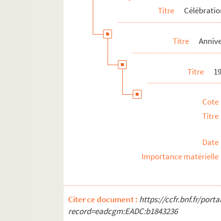
Personnalités liées
Titre
Célébrati
Pierre-Marcel Adéma
Titre
Annive
Titre
19
Cote
Titre
Date
Importance matérielle
Citer ce document :
https://ccfr.bnf.fr/por
record=eadcgm:EADC:b1843236