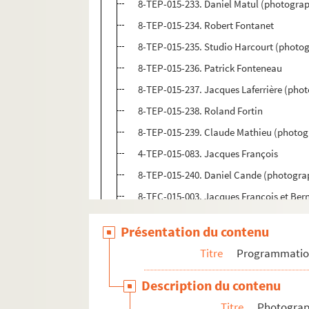
8-TEP-015-233. Daniel Matul (photograp
8-TEP-015-234. Robert Fontanet
8-TEP-015-235. Studio Harcourt (photog
8-TEP-015-236. Patrick Fonteneau
8-TEP-015-237. Jacques Laferrière (phot
8-TEP-015-238. Roland Fortin
8-TEP-015-239. Claude Mathieu (photog
4-TEP-015-083. Jacques François
8-TEP-015-240. Daniel Cande (photograp
8-TEC-015-003. Jacques François et Bern
4-TEP-015-084. Jacques François et Mad
Présentation du contenu
8-TEP-015-241. Ninou Fratellini
Titre
Programmati
8-TEP-015-242. Brigitte Froment
8-TEP-015-243. Manoëlle Gaillard
Description du contenu
8-TEP-015-244. Michel Galabru
Titre
Photograph