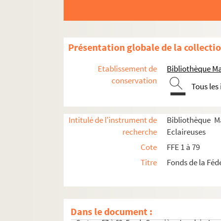
Carton 21 : MLE-3 à ML. Fonds Muriel Glogg
Carton 22 : MNT et MNO - 2. Fonds Antoinette
Carton 23 : MNT à MNY. Fonds Fernande Châ
Présentation globale de la collecti
Carton 24 : ML à MLV. Fonds Colette Crovisier
Etablissement de
Bibliothèque Ma
Carton 25 : MLF 2 à MRF 2. Fonds Nicole Bert
conservation
Cartons 26 à 34. Fonds Mauroux Fonlupt
Tous les
Cartons 35 à 49. Fonds Marie-Louise Decourt
Carton 5O : MNU. Fonds Charles Egermeier
Intitulé de l'instrument de
Bibliothèque M
Carton 51 : MNU et MNV - 1. Photographies, f
recherche
Eclaireuses
Carton 52 : MNG à MR. Suite du fonds Mauro
Cote
FFE 1 à 79
Carton 53 : MNT. Canada, Londres, DT et rev
Titre
Fonds de la Féd
Carton 54 : MNG 2. D.T. Debrouillum Tibi : journ
Carton 55 : MNG 2. D.T. Debrouillum Tibi: journa
Carton 56. Fonds Marguerite Mansion
Dans le document :