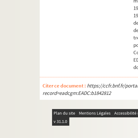
ma
1
19
de
de
tr
p
C
E
do
Citer ce document :
https://ccfr.bnf.fr/por
record=eadcgm:EADC:b1842812
Plan du site
Mentions Légales
Accessibilit
v 31.1.0