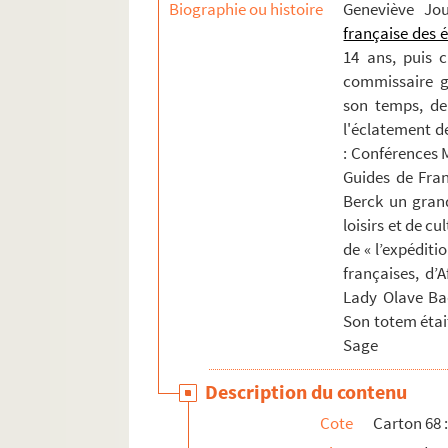
Biographie ou histoire
Geneviève Jo
française des 
14 ans, puis 
commissaire gé
son temps, de 
l'éclatement de
: Conférences M
Guides de Fran
Berck un gran
loisirs et de cu
de « l’expéditi
françaises, d’
Lady Olave Ba
Son totem étai
Sage
Description du contenu
Cote
Carton 68