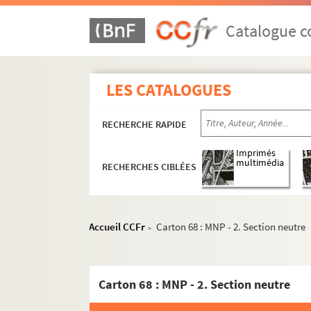
Catalogue co
LES CATALOGUES
RECHERCHE RAPIDE
Imprimés
multimédia
RECHERCHES CIBLÉES
Cartons 1 à 15 : MN. 1 - National
Accueil CCFr
Carton 68 : MNP - 2. Section neutre
>
Cartons 16 et 17 : MR. 2 - Régional
Carton 18 : ML. 3 - Local
Carton 19 : MN0 - 1 à MNV - 6. Fonds Genevi
Carton 68 : MNP - 2. Section neutre
Carton 20 : MNA - 2 à MNO-1. Fonds Dinah B